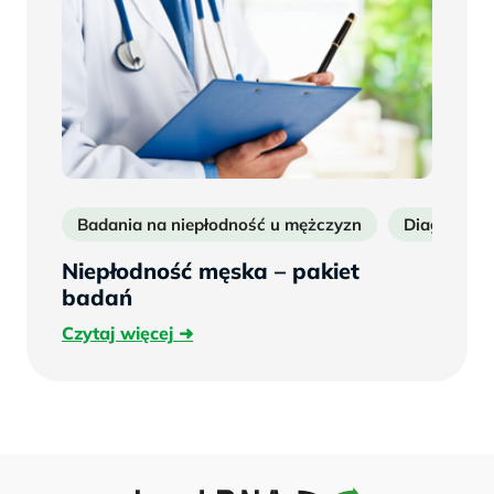
Badania na niepłodność u mężczyzn
Diagnostyk
Niepłodność męska – pakiet
badań
Czytaj
Czytaj więcej
więcej