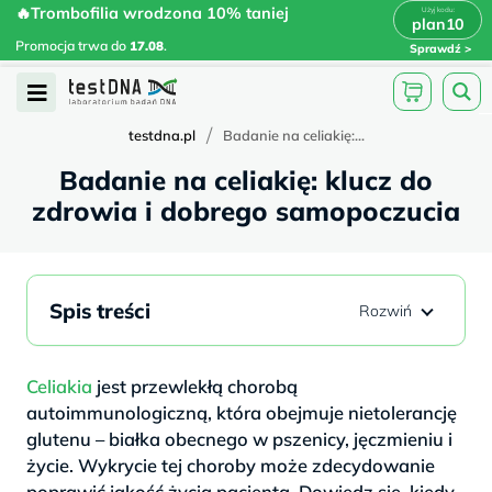
Skip
🔥Trombofilia wrodzona 10% taniej
🔥Trombofilia wrodzona 10% taniej
x
plan10
plan10
>
>
to
Promocja trwa do
.
17.08
Promocja trwa do
17.08
.
Sprawdź
content
Open
Menu
/
testdna.pl
Badanie na celiakię:...
Badanie na celiakię: klucz do
zdrowia i dobrego samopoczucia
Spis treści
Celiakia
jest przewlekłą chorobą
autoimmunologiczną, która obejmuje nietolerancję
glutenu – białka obecnego w pszenicy, jęczmieniu i
życie. Wykrycie tej choroby może zdecydowanie
poprawić jakość życia pacjenta. Dowiedz się, kiedy