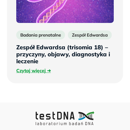
Badania prenatalne
Zespół Edwardsa
Triso
Zespół Edwardsa (trisomia 18) –
przyczyny, objawy, diagnostyka i
leczenie
Czytaj
Czytaj więcej
więcej