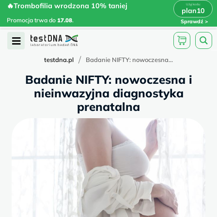
Skip
🔥Trombofilia wrodzona 10% taniej
🔥Trombofilia wrodzona 10% taniej
x
plan10
plan10
>
>
to
Promocja trwa do
.
17.08
Promocja trwa do
17.08
.
Sprawdź
content
Open
Menu
/
testdna.pl
Badanie NIFTY: nowoczesna...
Badanie NIFTY: nowoczesna i
nieinwazyjna diagnostyka
prenatalna