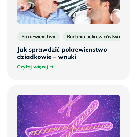
Pokrewieństwo
Badania pokrewieństwa
oj
Jak sprawdzić pokrewieństwo –
dziadkowie – wnuki
Czytaj
Czytaj więcej
więcej