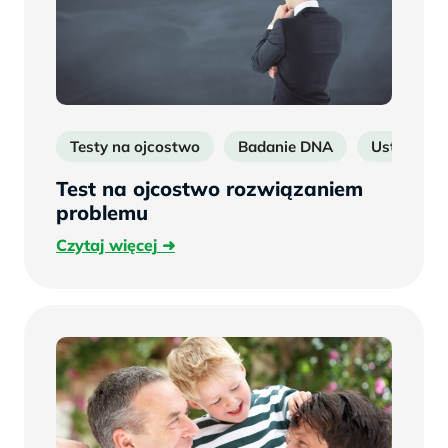
Testy na ojcostwo
Badanie DNA
Ustalenie 
Test na ojcostwo rozwiązaniem
problemu
Czytaj
Czytaj więcej
więcej