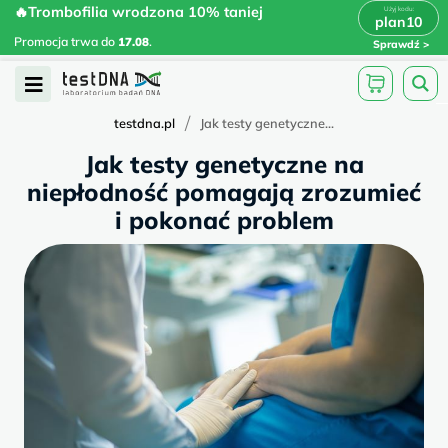
Skip
🔥Trombofilia wrodzona 10% taniej
🔥Trombofilia wrodzona 10% taniej
x
plan10
plan10
>
>
to
Promocja trwa do
.
17.08
Promocja trwa do
17.08
.
Sprawdź
content
Open
Menu
/
testdna.pl
Jak testy genetyczne...
Jak testy genetyczne na
niepłodność pomagają zrozumieć
i pokonać problem