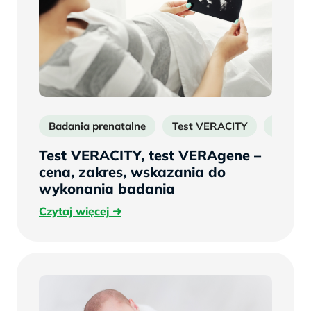
Badania prenatalne
Test VERACITY
test V
Test VERACITY, test VERAgene –
cena, zakres, wskazania do
wykonania badania
Czytaj
Czytaj więcej
więcej