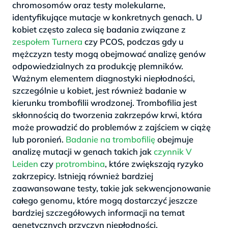
chromosomów oraz testy molekularne,
identyfikujące mutacje w konkretnych genach. U
kobiet często zaleca się badania związane z
zespołem Turnera
czy PCOS, podczas gdy u
mężczyzn testy mogą obejmować analizę genów
odpowiedzialnych za produkcję plemników.
Ważnym elementem diagnostyki niepłodności,
szczególnie u kobiet, jest również badanie w
kierunku trombofilii wrodzonej. Trombofilia jest
skłonnością do tworzenia zakrzepów krwi, która
może prowadzić do problemów z zajściem w ciążę
lub poronień.
Badanie na trombofilię
obejmuje
analizę mutacji w genach takich jak
czynnik V
Leiden
czy
protrombina
, które zwiększają ryzyko
zakrzepicy. Istnieją również bardziej
zaawansowane testy, takie jak sekwencjonowanie
całego genomu, które mogą dostarczyć jeszcze
bardziej szczegółowych informacji na temat
genetycznych przyczyn niepłodności.