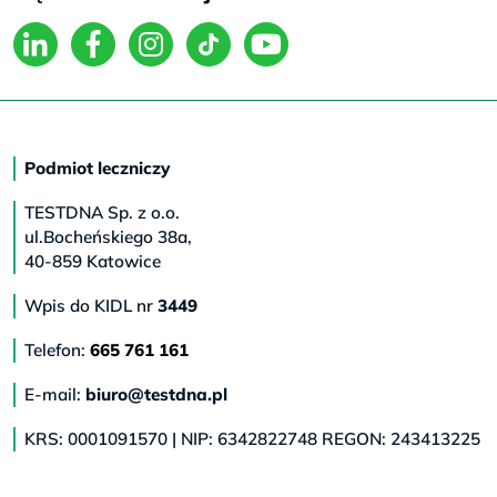
Podmiot leczniczy
TESTDNA Sp. z o.o.
ul.Bocheńskiego 38a,
40-859 Katowice
Wpis do KIDL nr
3449
Telefon:
665 761 161
E-mail:
biuro@testdna.pl
KRS: 0001091570 | NIP: 6342822748 REGON: 243413225