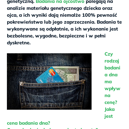
genetyczną.
Badania na ojcostwo
polegają na
analizie materiału genetycznego dziecka oraz
ojca, a ich wyniki dają niemalże 100% pewność
pokrewieństwa lub jego zaprzeczenia. Badania te
wykonywane są odpłatnie, a ich wykonanie jest
bezbolesne, wygodne, bezpieczne i w pełni
dyskretne.
Czy
rodzaj
badani
a dna
ma
wpływ
na
cenę?
Jaka
jest
cena badania dna?