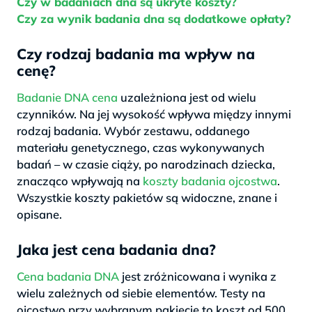
Czy w badaniach dna są ukryte koszty?
Czy za wynik badania dna są dodatkowe opłaty?
Czy rodzaj badania ma wpływ na
cenę?
Badanie DNA cena
uzależniona jest od wielu
czynników. Na jej wysokość wpływa między innymi
rodzaj badania. Wybór zestawu, oddanego
materiału genetycznego, czas wykonywanych
badań – w czasie ciąży, po narodzinach dziecka,
znacząco wpływają na
koszty badania ojcostwa
.
Wszystkie koszty pakietów są widoczne, znane i
opisane.
Jaka jest cena badania dna?
Cena badania DNA
jest zróżnicowana i wynika z
wielu zależnych od siebie elementów. Testy na
ojcostwo przy wybranym pakiecie to koszt od 500