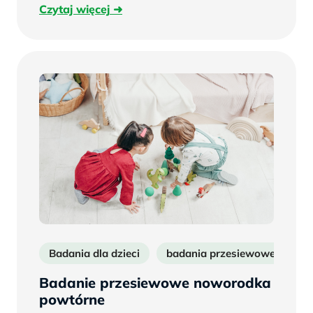
Czytaj
Czytaj więcej
więcej
Badania dla dzieci
badania przesiewowe
b
Badanie przesiewowe noworodka
powtórne