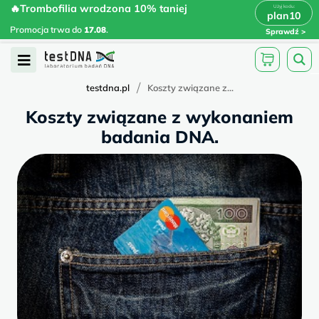
Skip
🔥Trombofilia wrodzona 10% taniej
🔥Trombofilia wrodzona 10% taniej
x
plan10
plan10
>
>
to
Promocja trwa do
.
17.08
Promocja trwa do
17.08
.
Sprawdź
content
Open
Menu
/
testdna.pl
Koszty związane z...
Koszty związane z wykonaniem
badania DNA.