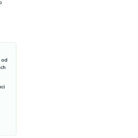
o
e od
ych
nci
.