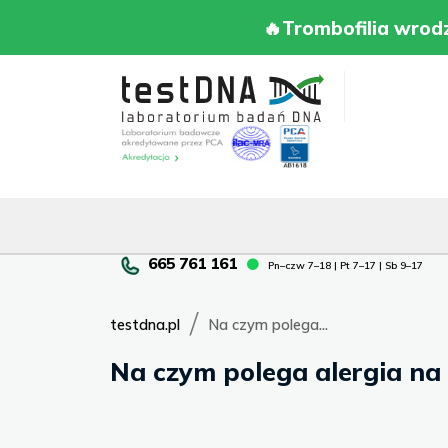
Skip
to
🔥Trombofilia w
🔥Trombofilia wrod
content
Pn–
Pn–czw 7–18 | Pt 7–17 | Sb 9–17
cz
7–
/
18
testdna.pl
Na czym polega...
|
Na czym polega alergia na
Pt
7–
17
|