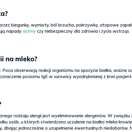
ka?
przez biegunkę, wymioty, ból brzucha, pokrzywkę, atopowe zapal
pują napady
astmy
czy niebezpieczny dla zdrowia i życia wstrząs
ii na mleko?
 Poza obserwacją reakcji organizmu na spożycie białka, ważne s
oznaczenie poziomu IgE w surowicy wyodrębnianej z krwi pacjen
?
różnego rodzaju alergii jest wyeliminowanie alergenów. W związku
adku osób, u których stwierdzono uczulenie na białko mleka krowi
ty, dbając jednocześnie o uzupełnienie ewentualnych niedoborów. 