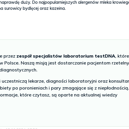
naprawdę duży. Do najpopularniejszych alergenów mleka krowieg
na surowicy bydlęcej oraz kazeina.
ne przez
zespół specjalistów laboratorium testDNA
, któr
 Polsce. Naszą misją jest dostarczanie pacjentom rzeteln
 diagnostycznych.
czestniczą lekarze, diagności laboratoryjni oraz konsulta
biety po poronieniach i pary zmagające się z niepłodnością
ormacje, które czytasz, są oparte na aktualnej wiedzy