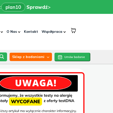
x
>
n10
Sprawdź
:
plan10
Sprawdź
>
shopping
O Nas
Kontakt
Współpraca
cart
Sklep z badaniami
Umów badanie