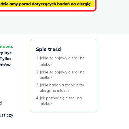
rmowa
.
Spis treści
ży być
Jakie są objawy alergii na
 Tylko
entów
mleko?
Jakie są objawy alergii na
białka?
Jakie badania zrobić przy
alergii na mleko?
Jak pozbyć się alergii na
i,
mleko?
ust czy