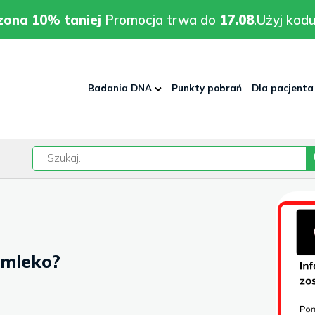
rodzona 10% taniej
Promocja trwa do
17.08
.
Użyj kodu:
pla
zona 10% taniej
Promocja trwa do
17.08
.
Użyj kodu
Badania DNA
Punkty pobrań
Dla pacjenta
w
 mleko?