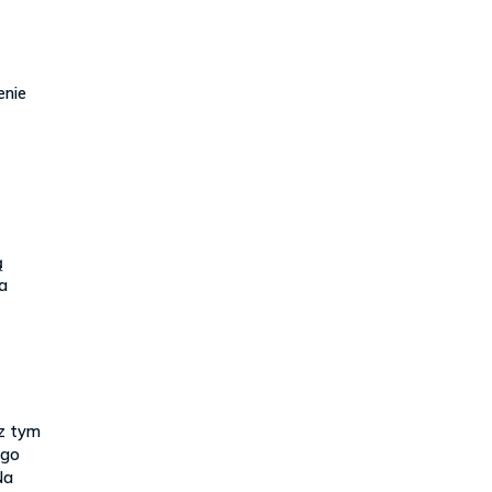
enie
ą
ta
 z tym
ego
Na