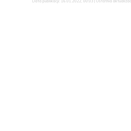
Data publikacji: 16.01.2022, 00:03 | Ostatnia aktualiza