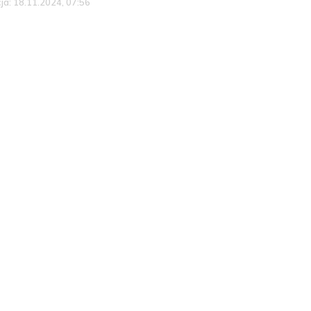
cja: 18.11.2024, 07:56