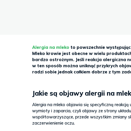
Sb
9–
17
Alergia na mleko
to powszechnie występująca
Mleko krowie jest obecne w wielu produktach
bardzo ostrożnym. Jeśli reakcja alergiczna n
w ten sposób można uniknąć przykrych objaw
radzi sobie jednak całkiem dobrze z tym zad
Jakie są objawy alergii na mle
Alergia na mleko objawia się specyficzną reakcją
wymioty i zaparcia, czyli objawy ze strony u
współtowarzyszące, przede wszystkim zmiany skó
zaczerwienienie oczu.