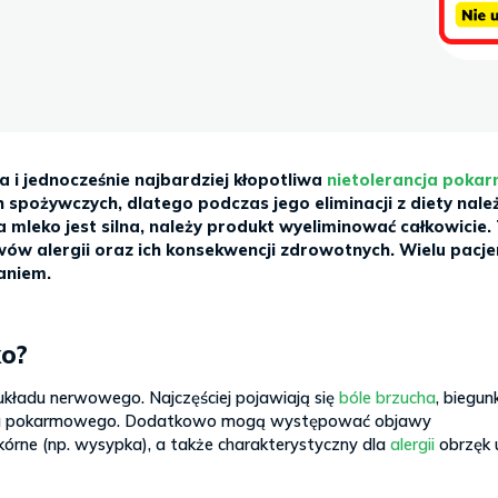
 i jednocześnie najbardziej kłopotliwa
nietolerancja poka
 spożywczych, dlatego podczas jego eliminacji z diety nale
a mleko jest silna, należy produkt wyeliminować całkowicie.
ów alergii oraz ich konsekwencji zdrowotnych. Wielu pacj
aniem.
ko?
 układu nerwowego. Najczęściej pojawiają się
bóle brzucha
, biegunk
kładu pokarmowego. Dodatkowo mogą występować objawy
rne (np. wysypka), a także charakterystyczny dla
alergii
obrzęk 