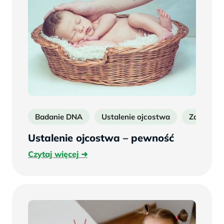
Badanie DNA
Ustalenie ojcostwa
Zaprzecz
Ustalenie ojcostwa – pewność
Czytaj
Czytaj więcej
więcej