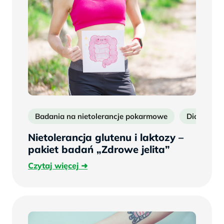
Badania na nietolerancje pokarmowe
Diagnosty
Nietolerancja glutenu i laktozy –
pakiet badań „Zdrowe jelita”
Czytaj
Czytaj więcej
więcej