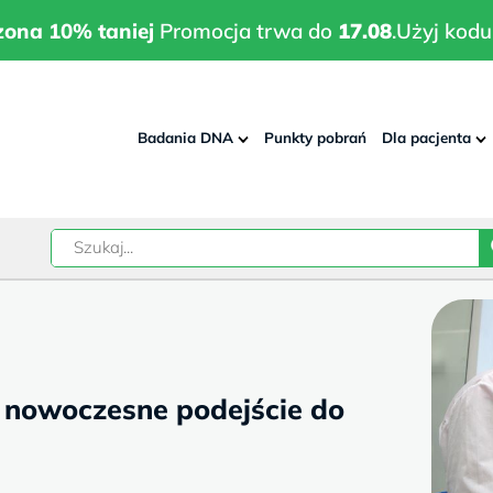
wrodzona 10% taniej
Promocja trwa do
17.08
.
Użyj kodu:
pla
zona 10% taniej
Promocja trwa do
17.08
.
Użyj kodu
Badania DNA
Punkty pobrań
Dla pacjenta
–
w
– nowoczesne podejście do