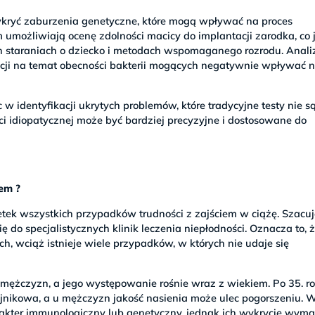
ryć zaburzenia genetyczne, które mogą wpływać na proces
umożliwiają ocenę zdolności macicy do implantacji zarodka, co j
 staraniach o dziecko i metodach wspomaganego rozrodu. Anali
acji na temat obecności bakterii mogących negatywnie wpływać 
identyfikacji ukrytych problemów, które tradycyjne testy nie s
ci idiopatycznej może być bardziej precyzyjne i dostosowane do
lem ?
ek wszystkich przypadków trudności z zajściem w ciążę. Szacuje
 do specjalistycznych klinik leczenia niepłodności. Oznacza to, 
wciąż istnieje wiele przypadków, w których nie udaje się
 mężczyzn, a jego występowanie rośnie wraz z wiekiem. Po 35. r
ajnikowa, a u mężczyzn jakość nasienia może ulec pogorszeniu. 
akter immunologiczny lub genetyczny, jednak ich wykrycie wym