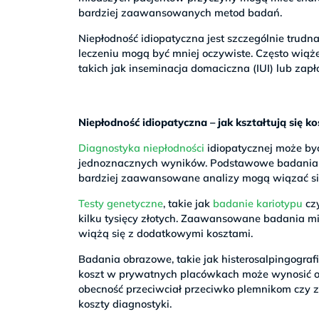
bardziej zaawansowanych metod badań.
Niepłodność idiopatyczna jest szczególnie trudn
leczeniu mogą być mniej oczywiste. Często wiąż
takich jak inseminacja domaciczna (IUI) lub zapłod
Niepłodność idiopatyczna – jak kształtują się k
Diagnostyka niepłodności
idiopatycznej może by
jednoznacznych wyników. Podstawowe badania 
bardziej zaawansowane analizy mogą wiązać s
Testy genetyczne
, takie jak
badanie kariotypu
czy
kilku tysięcy złotych. Zaawansowane badania mi
wiążą się z dodatkowymi kosztami.
Badania obrazowe, takie jak histerosalpingograf
koszt w prywatnych placówkach może wynosić od k
obecność przeciwciał przeciwko plemnikom czy z
koszty diagnostyki.