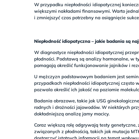
W przypadku niepłodności idiopatycznej koniec
większymi nakładami finansowymi. Warto jednak
i zmniejszyć czas potrzebny na osiągnięcie sukce
Niepłodność idiopatyczna – jakie badania są na
W diagnostyce niepłodności idiopatycznej przep
płodności. Podstawą są analizy hormonalne, w ty
pomagają określić funkcjonowanie jajników i rez
U mężczyzn podstawowym badaniem jest seminogr
przypadkach niepłodności idiopatycznej często 
pozwala określić ich jakość na poziomie molekul
Badania obrazowe, takie jak USG ginekologiczn
rodnych i drożności jajowodów. W niektórych pr
dokładniejszą analizę jamy macicy.
Coraz większą rolę odgrywają testy genetyczne,
związanych z płodnością, takich jak mutacja M
dostarczyć istotnych informacji na temat wpływu