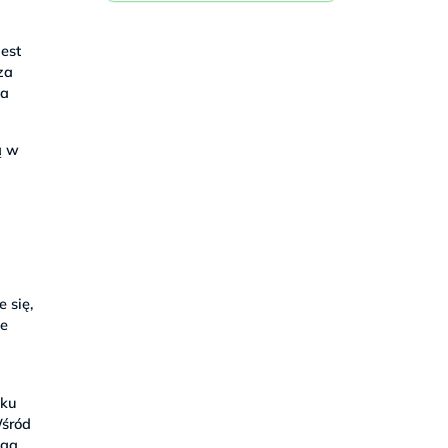
est
za
na
ą w
 się,
że
oku
Wśród
aga