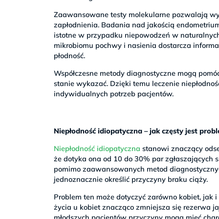
Zaawansowane testy molekularne pozwalają wyk
zapłodnienia. Badania nad jakością endometrium 
istotne w przypadku niepowodzeń w naturalnych
mikrobiomu pochwy i nasienia dostarcza inform
płodność.
Współczesne metody diagnostyczne mogą pomóc w 
stanie wykazać. Dzięki temu leczenie niepłodnoś
indywidualnych potrzeb pacjentów.
Niepłodność idiopatyczna – jak częsty jest prob
Niepłodność idiopatyczna
stanowi znaczący odset
że dotyka ona od 10 do 30% par zgłaszających się
pomimo zaawansowanych metod diagnostycznych, 
jednoznacznie określić przyczyny braku ciąży.
Problem ten może dotyczyć zarówno kobiet, jak i
życia u kobiet znacząco zmniejsza się rezerwa j
młodszych pacjentów przyczyny mogą mieć char