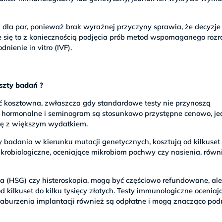
a dla par, ponieważ brak wyraźnej przyczyny sprawia, że decyzje
e się to z koniecznością podjęcia prób metod wspomaganego rozr
nienie in vitro (IVF).
oszty badań ?
ć kosztowna, zwłaszcza gdy standardowe testy nie przynoszą
hormonalne i seminogram są stosunkowo przystępne cenowo, j
ię z większym wydatkiem.
 badania w kierunku mutacji genetycznych, kosztują od kilkuset
krobiologiczne, oceniające mikrobiom pochwy czy nasienia, równ
ia (HSG) czy histeroskopia, mogą być częściowo refundowane, ale
ilkuset do kilku tysięcy złotych. Testy immunologiczne oceniaj
aburzenia implantacji również są odpłatne i mogą znacząco pod