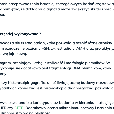
zność przeprowadzenia bardziej szczegółowych badań często wiąż
 pamiętać, że dokładna diagnoza może zwiększyć skuteczność l
su.
jczęściej wykonywane ?
rowadza się szereg badań, które pozwalają ocenić różne aspekty
m oznaczenie poziomu FSH, LH, estradiolu, AMH oraz prolaktyny,
erwę jajnikową.
am, oceniający liczbę, ruchliwość i morfologię plemników. W
wykonuje się dodatkowo test fragmentacji DNA plemników, który
arnym.
e czy histerosalpingografia, umożliwiają ocenę budowy narządó
zypadkach konieczna jest histeroskopia diagnostyczna, pozwalaj
 zwłaszcza analiza kariotypu oraz badania w kierunku mutacji 
THFR czy
CFTR
. Dodatkowo, ocena mikrobiomu pochwy i nasienia
 drobnoustrojów na płodność.