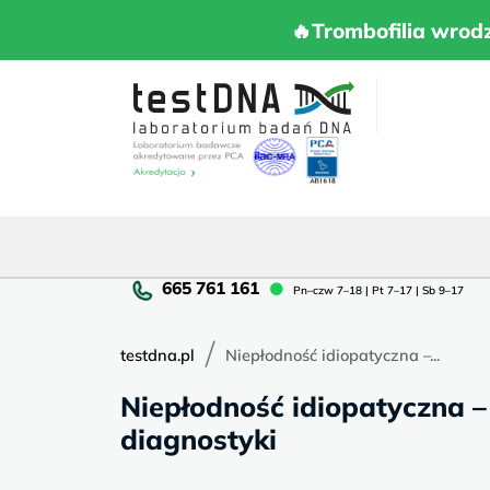
Skip
to
🔥Trombofilia 
🔥Trombofilia wrod
content
Pn
Pn–czw 7–18 | Pt 7–17 | Sb 9–17
cz
7–
/
18
testdna.pl
Niepłodność idiopatyczna –...
|
Niepłodność idiopatyczna 
Pt
7–
diagnostyki
17
|