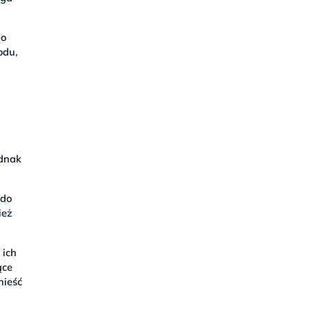
 o
odu,
ednak
 do
ież
 ich
ące
nieść