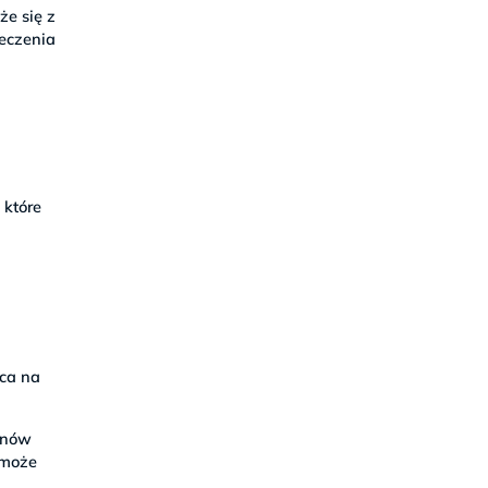
e się z
eczenia
 które
w
ąca na
genów
 może