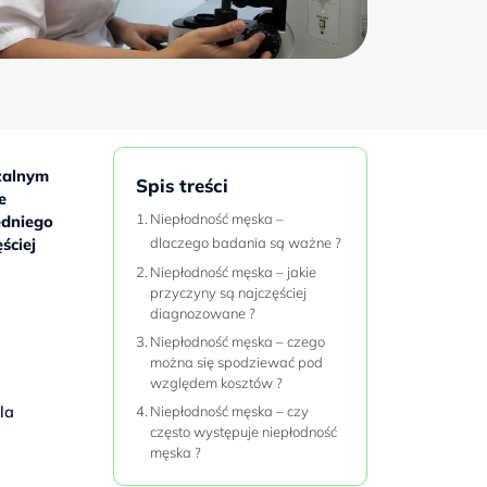
ażalnym
Spis treści
e
Niepłodność męska –
edniego
ściej
dlaczego badania są ważne ?
Niepłodność męska – jakie
przyczyny są najczęściej
diagnozowane ?
Niepłodność męska – czego
można się spodziewać pod
względem kosztów ?
la
Niepłodność męska – czy
często występuje niepłodność
męska ?
e