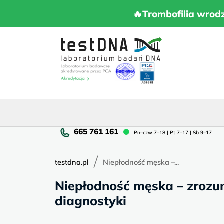
Skip
to
🔥Trombofilia 
🔥Trombofilia wrod
content
Pn
Pn–czw 7–18 | Pt 7–17 | Sb 9–17
cz
7–
/
18
testdna.pl
Niepłodność męska –...
|
Niepłodność męska – zrozu
Pt
7–
diagnostyki
17
|