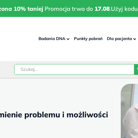
wrodzona 10% taniej
Promocja trwa do
17.08
.
Użyj kodu:
pla
zona 10% taniej
Promocja trwa do
17.08
.
Użyj kodu
Badania DNA
Punkty pobrań
Dla pacjenta
–
w
mienie problemu i możliwości