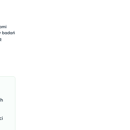
kami
by badań
ą
ch
ci