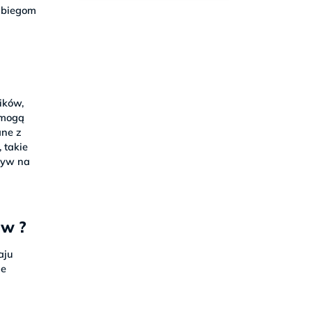
zabiegom
ików,
 mogą
ane z
 takie
pływ na
ów ?
aju
ne