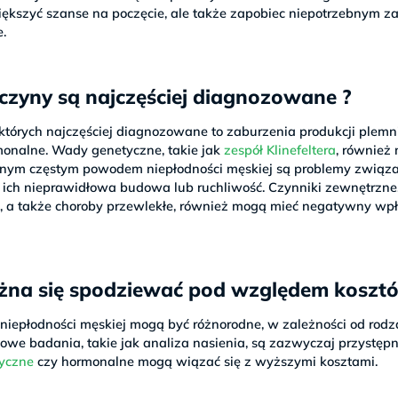
większyć szanse na poczęcie, ale także zapobiec niepotrzebnym 
e.
yczyny są najczęściej diagnozowane ?
których najczęściej diagnozowane to zaburzenia produkcji plemn
monalne. Wady genetyczne, takie jak
zespół Klinefeltera
, również
Innym częstym powodem niepłodności męskiej są problemy związ
, ich nieprawidłowa budowa lub ruchliwość. Czynniki zewnętrzne,
cia, a także choroby przewlekłe, również mogą mieć negatywny w
żna się spodziewać pod względem koszt
iepłodności męskiej mogą być różnorodne, w zależności od rodz
owe badania, takie jak analiza nasienia, są zazwyczaj przystęp
tyczne
czy hormonalne mogą wiązać się z wyższymi kosztami.