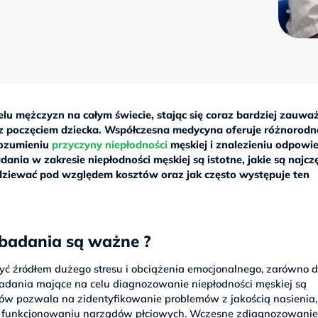
elu mężczyzn na całym świecie, stając się coraz bardziej zauw
 z poczęciem dziecka. Współczesna medycyna oferuje różnorodn
rozumieniu
przyczyny niepłodności
męskiej i znalezieniu odpowi
nia w zakresie niepłodności męskiej są istotne, jakie są najczę
ziewać pod względem kosztów oraz jak często występuje ten
 badania są ważne ?
yć źródłem dużego stresu i obciążenia emocjonalnego, zarówno d
ż badania mające na celu diagnozowanie niepłodności męskiej są
ów pozwala na zidentyfikowanie problemów z jakością nasienia,
w funkcjonowaniu narządów płciowych. Wczesne zdiagnozowani