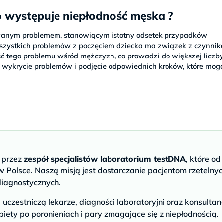
o występuje niepłodność męska ?
owanym problemem, stanowiącym istotny odsetek przypadków
 wszystkich problemów z poczęciem dziecka ma związek z czynni
ć tego problemu wśród mężczyzn, co prowadzi do większej licz
ze wykrycie problemów i podjęcie odpowiednich kroków, które mog
e przez
zespół specjalistów laboratorium testDNA
, które od
 Polsce. Naszą misją jest dostarczanie pacjentom rzetelny
diagnostycznych.
czestniczą lekarze, diagności laboratoryjni oraz konsultan
biety po poronieniach i pary zmagające się z niepłodnością.