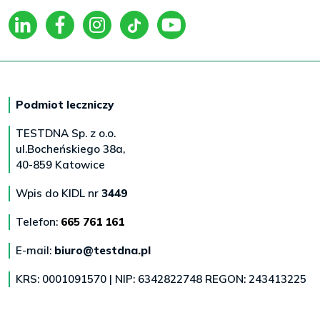
Podmiot leczniczy
TESTDNA Sp. z o.o.
ul.Bocheńskiego 38a,
40-859 Katowice
Wpis do KIDL nr
3449
Telefon:
665 761 161
E-mail:
biuro@testdna.pl
KRS: 0001091570 | NIP: 6342822748 REGON: 243413225