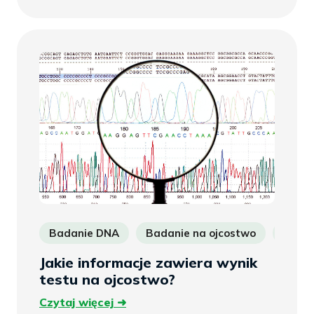
więcej
Badanie DNA
Badanie na ojcostwo
Potwi
Jakie informacje zawiera wynik
testu na ojcostwo?
Czytaj
Czytaj więcej