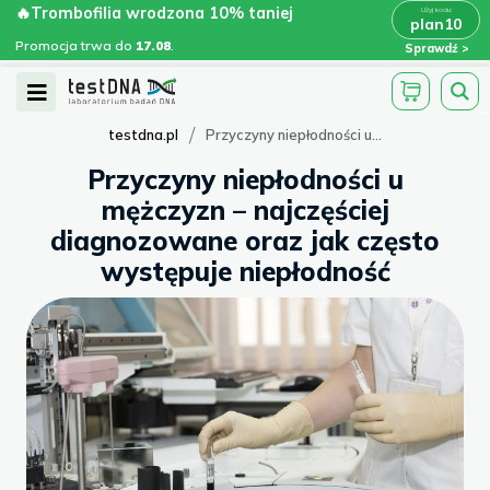
Skip
🔥Trombofilia wrodzona 10% taniej
🔥Trombofilia wrodzona 10% taniej
x
plan10
plan10
>
>
to
Promocja trwa do
.
17.08
Promocja trwa do
17.08
.
Sprawdź
content
Open
Menu
/
testdna.pl
Przyczyny niepłodności u...
Przyczyny niepłodności u
mężczyzn – najczęściej
diagnozowane oraz jak często
występuje niepłodność