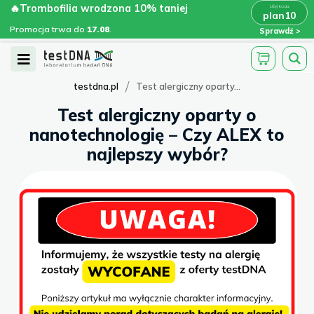
Skip
🔥Trombofilia wrodzona 10% taniej
🔥Trombofilia wrodzona 10% taniej
x
plan10
plan10
>
>
to
Promocja trwa do
.
17.08
Promocja trwa do
17.08
.
Sprawdź
content
Open
Menu
/
testdna.pl
Test alergiczny oparty...
Test alergiczny oparty o
nanotechnologię – Czy ALEX to
najlepszy wybór?