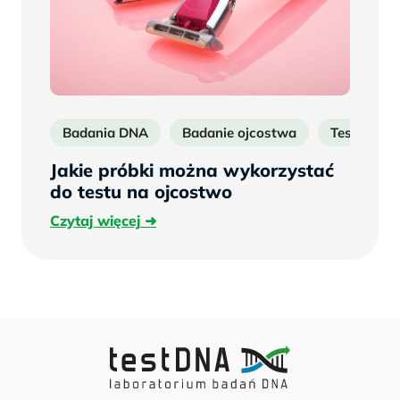
Badania DNA
Badanie ojcostwa
Test DNA 
Jakie próbki można wykorzystać
do testu na ojcostwo
Czytaj
Czytaj więcej
więcej