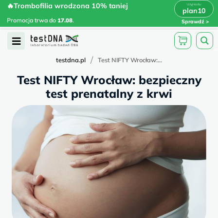
Skip
🔥Trombofilia wrodzona 10% taniej
🔥Trombofilia wrodzona 10% taniej
x
plan10
plan10
>
>
to
Promocja trwa do
.
17.08
Promocja trwa do
17.08
.
Sprawdź
content
Open
Menu
/
testdna.pl
Test NIFTY Wrocław:...
Test NIFTY Wrocław: bezpieczny
test prenatalny z krwi