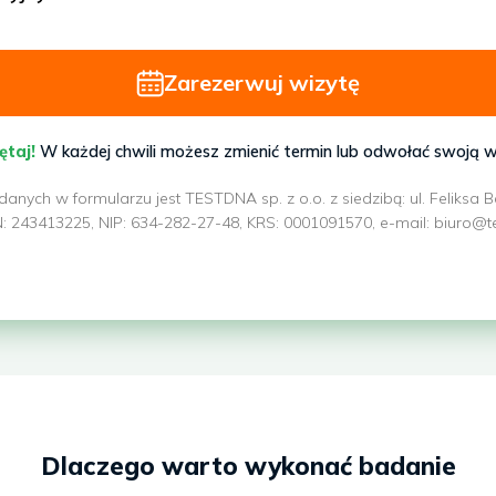
Zarezerwuj wizytę
ętaj!
W każdej chwili możesz zmienić termin lub odwołać swoją w
nych w formularzu jest TESTDNA sp. z o.o. z siedzibą: ul. Feliksa 
243413225, NIP: 634-282-27-48, KRS: 0001091570, e-mail: biuro@test
Dlaczego warto wykonać badanie