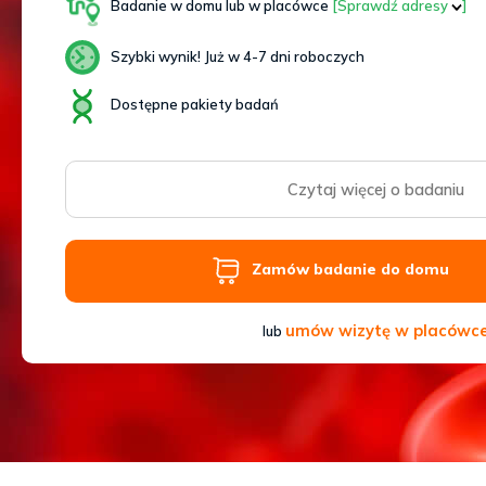
Sb
Badanie w domu lub w placówce
[Sprawdź adresy
]
9–
17
Szybki wynik! Już w 4-7 dni roboczych
Dostępne pakiety badań
Czytaj więcej o badaniu
Zamów badanie do domu
umów wizytę w placówc
lub