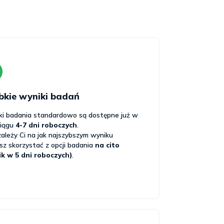
bkie wyniki badań
ki badania standardowo są dostępne już w
ciągu
4-7 dni roboczych
.
 zależy Ci na jak najszybszym wyniku
z skorzystać z opcji badania
na cito
ik w 5 dni roboczych)
.