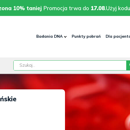
rodzona 10% taniej
Promocja trwa do
17.08
.
Użyj kodu:
pla
zona 10% taniej
Promocja trwa do
17.08
.
Użyj kodu
Badania DNA
Punkty pobrań
Dla pacjent
w
ńskie