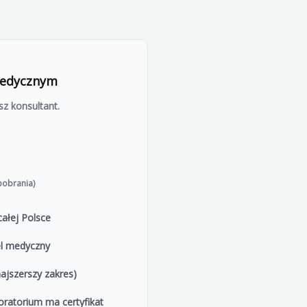
a – badania
omatem lub kurierem. To najczęściej wybierana
ytę w punkcie pobrań
medycznym
S, kiedy pojawi się do pobrania.
z konsultant.
mozygotycznym) – to ważna informacja dla lekarza. Wynik
się.)
ć omówiona z lekarzem. Jeżeli chcesz, możesz omówić wynik
pobrania)
ałej Polsce
el medyczny
ajszerszy zakres)
oratorium ma certyfikat