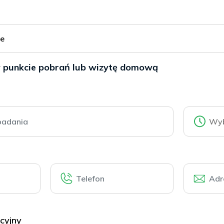
ie
w punkcie pobrań lub wizytę domową
cyjny