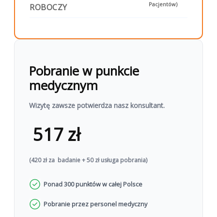
postępowanie, profilaktykę lub
Pacjentów)
ROBOCZY
suplementację
Chcesz wykonać badanie?
Zamów zestaw do domu
Umów
lub
Pobranie w punkcie
wizytę w punkcie pobrań
medycznym
Wizytę zawsze potwierdza nasz konsultant.
517 zł
(420 zł za badanie + 50 zł usługa pobrania)
Ponad 300 punktów w całej Polsce
Pobranie przez personel medyczny