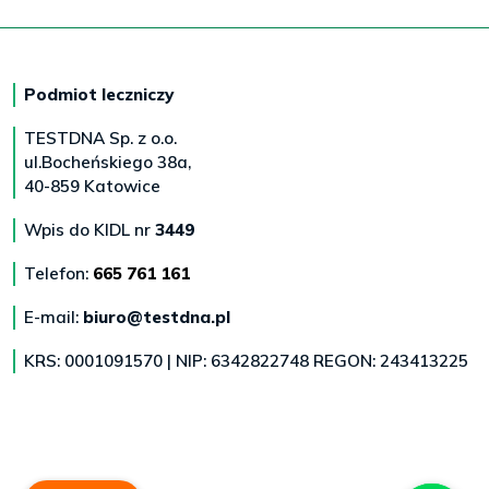
Podmiot leczniczy
TESTDNA Sp. z o.o.
ul.Bocheńskiego 38a,
40-859 Katowice
Wpis do KIDL nr
3449
Telefon:
665 761 161
E-mail:
biuro@testdna.pl
KRS: 0001091570 | NIP: 6342822748 REGON: 243413225