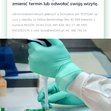
zmienić termin lub odwołać swoją wizytę.
Administratorem danych podanych w formularzu jest TESTDNA sp.
z o.o. z siedzibą: ul. Feliksa Bocheńskiego 38a, 40-859 Katowice, o
numerze REGON: 243413225, NIP: 634-282-27-48, KRS:
0001091570, e-mail: biuro@testDNA.pl , tel.: 665 761 16
Pokaż całość >>