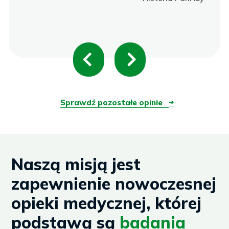
P
N
r
e
e
x
Sprawdź pozostałe opinie
➜
v
t
i
Naszą misją jest
o
zapewnienie nowoczesnej
u
opieki medycznej, której
s
podstawą są
badania