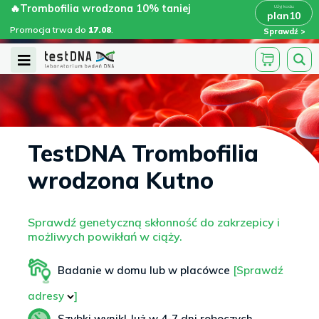
Skip
🔥Trombofilia wrodzona 10% taniej
🔥Trombofilia wrodzona 10% taniej
x
plan10
plan10
>
>
to
Promocja trwa do
.
17.08
Promocja trwa do
17.08
.
Sprawdź
content
Open
Menu
TestDNA Trombofilia
wrodzona Kutno
Sprawdź genetyczną skłonność do zakrzepicy i
możliwych powikłań w ciąży.
Badanie w domu lub w placówce
[Sprawdź
adresy
]
Szybki wynik! Już w 4-7 dni roboczych