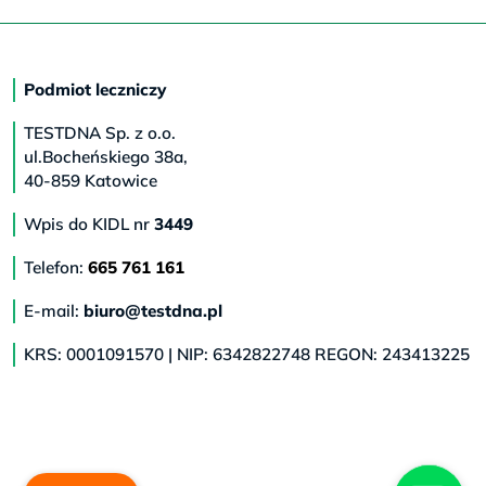
Podmiot leczniczy
TESTDNA Sp. z o.o.
ul.Bocheńskiego 38a,
40-859 Katowice
Wpis do KIDL nr
3449
Telefon:
665 761 161
E-mail:
biuro@testdna.pl
KRS: 0001091570 | NIP: 6342822748 REGON: 243413225