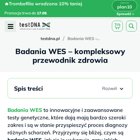
Skip
🔥Trombofilia wrodzona 10% taniej
🔥Trombofilia wrodzona 10% taniej
x
plan10
plan10
>
>
to
Promocja trwa do
.
17.08
Promocja trwa do
17.08
.
Sprawdź
content
Open
Menu
/
testdna.pl
Badania WES –...
Badania WES – kompleksowy
przewodnik zdrowia
Spis treści
Badania WES
to innowacyjne i zaawansowane
testy genetyczne, które dają mają bardzo szeroki
zakres i są w stanie przyspieszyć proces diagnozy
różnych schorzeń. Przyjrzymy się bliżej, czym są
badania WES
, jak się je wykonuje, przy jakich