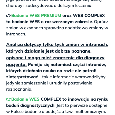
choroby i zadecydować o dalszym leczeniu.
👉
Badania WES PREMIUM
oraz WES COMPLEX
to badanie WES o rozszerzonym zakresie
. Oprócz
zmian w eksonach sprawdza dodatkowo zmiany w
intronach
.
Analiza dotyczy tylko tych zmian w intronach,
których działanie jest dobrze poznane,
opisane i mogą mieć znaczenie dla diagnozy
pacjenta.
Pomija się natomiast części intronów,
których działania nauka na razie nie potrafi
zinterpretować
– takie informacje wprowadziłyby
jedynie zamieszanie i utrudniły postawienie
rozpoznania.
👉Badanie WES
COMPLEX to innowacja na rynku
badań diagnostycznych
. Jest to pierwsze dostępne
w Polsce badanie o podejściu tzw. multiomicznym.