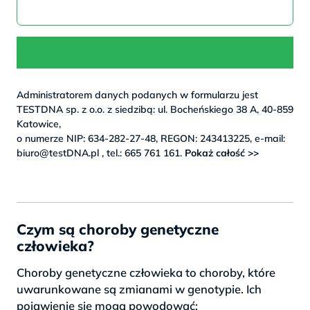
Administratorem danych podanych w formularzu jest
TESTDNA sp. z o.o. z siedzibą: ul. Bocheńskiego 38 A, 40-859
Katowice,
o numerze NIP: 634-282-27-48, REGON: 243413225, e-mail:
biuro@testDNA.pl , tel.: 665 761 161.
Pokaż całość >>
Czym są choroby genetyczne
człowieka?
Choroby genetyczne człowieka to choroby, które
uwarunkowane są zmianami w genotypie. Ich
pojawienie się mogą powodować: