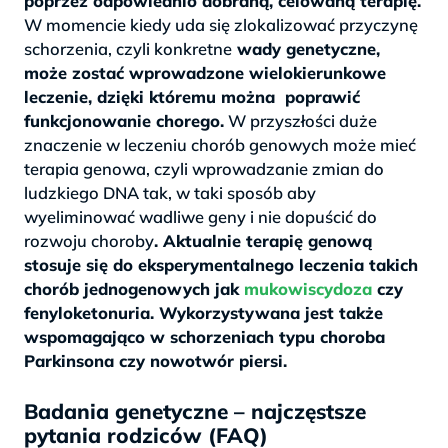
poprzez odpowiednio dobraną, celowaną terapię.
W momencie kiedy uda się zlokalizować przyczynę
schorzenia, czyli konkretne
wady genetyczne,
może zostać wprowadzone wielokierunkowe
leczenie, dzięki któremu można poprawić
funkcjonowanie chorego.
W przyszłości duże
znaczenie w leczeniu chorób genowych może mieć
terapia genowa, czyli wprowadzanie zmian do
ludzkiego DNA tak, w taki sposób aby
wyeliminować wadliwe geny i nie dopuścić do
rozwoju choroby
. Aktualnie terapię genową
stosuje się do eksperymentalnego leczenia takich
chorób jednogenowych jak
mukowiscydoza
czy
fenyloketonuria. Wykorzystywana jest także
wspomagająco w schorzeniach typu choroba
Parkinsona czy nowotwór piersi.
Badania genetyczne – najczęstsze
pytania rodziców (FAQ)