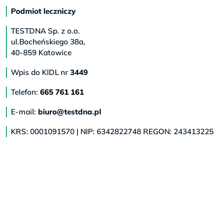
Podmiot leczniczy
TESTDNA Sp. z o.o.
ul.Bocheńskiego 38a,
40-859 Katowice
Wpis do KIDL nr
3449
Telefon:
665 761 161
E-mail:
biuro@testdna.pl
KRS: 0001091570 | NIP: 6342822748 REGON: 243413225