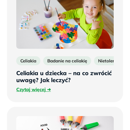
Celiakia
Badanie na celiakię
Nietolerancja g
Celiakia u dziecka – na co zwrócić
uwagę? Jak leczyć?
Czytaj
Czytaj więcej
więcej