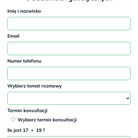
Imię i nazwisko
Email
Numer telefonu
Wybierz temat rozmowy
Termin konsultacji
Wybierz termin konsultacji
-
*
I
l
e j
es
t 17
+
19 ?