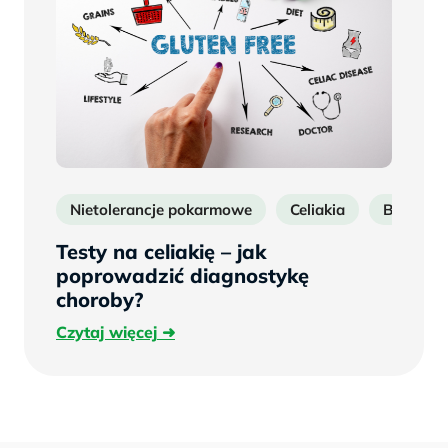
Nietolerancje pokarmowe
Celiakia
Badanie n
Testy na celiakię – jak
poprowadzić diagnostykę
choroby?
Czytaj
Czytaj więcej
więcej