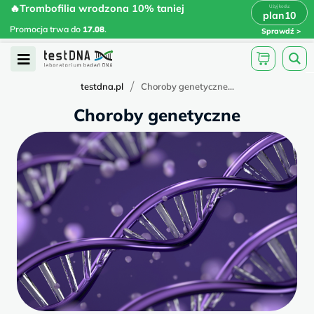
Skip
🔥Trombofilia wrodzona 10% taniej
🔥Trombofilia wrodzona 10% taniej
x
plan10
plan10
>
>
to
Promocja trwa do
.
17.08
Promocja trwa do
17.08
.
Sprawdź
content
Open
Menu
/
testdna.pl
Choroby genetyczne...
Choroby genetyczne