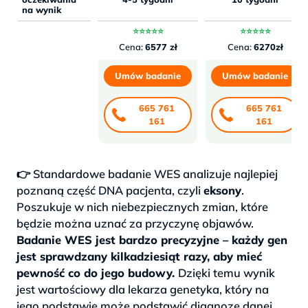
na wynik
⭐⭐⭐⭐⭐
⭐⭐⭐⭐⭐
Cena:
6577 zł
Cena:
6270zł
Umów badanie
Umów badanie
665 761
665 761
161
161
👉 Standardowe badanie WES analizuje najlepiej
poznaną część DNA pacjenta, czyli
eksony
.
Poszukuje w nich niebezpiecznych zmian, które
będzie można uznać za przyczynę objawów.
Badanie WES jest bardzo precyzyjne – każdy gen
jest sprawdzany kilkadziesiąt razy, aby mieć
pewność co do jego budowy.
Dzięki temu wynik
jest wartościowy dla lekarza genetyka, który na
jego podstawie może podstawić diagnozę danej