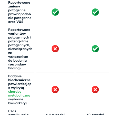
Raportowane
zmiany
patogenne,
prawdopodob
nie patogenne
oraz VUS
Raportowane
wariantów
patogennych i
potencjalnie
patogennych,
niezwiązanych
ze
wskazaniem
do badania
(secondary
finding)
Badanie
biochemiczne
potwierdzając
e wykrytą
chorobę
metaboliczną
(wybrane
biomarkery)
Czas
oczekiwania
4-5 tygodni
10 tygodni