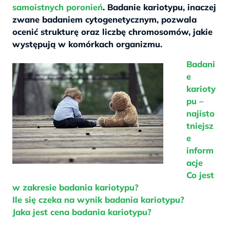
samoistnych poronień
. Badanie kariotypu, inaczej
zwane badaniem cytogenetycznym, pozwala
ocenić strukturę oraz liczbę chromosomów, jakie
występują w komórkach organizmu.
Badani
e
karioty
pu –
najisto
tniejsz
e
inform
acje
Co jest
w zakresie badania kariotypu?
Ile się czeka na wynik badania kariotypu?
Jaka jest cena badania kariotypu?