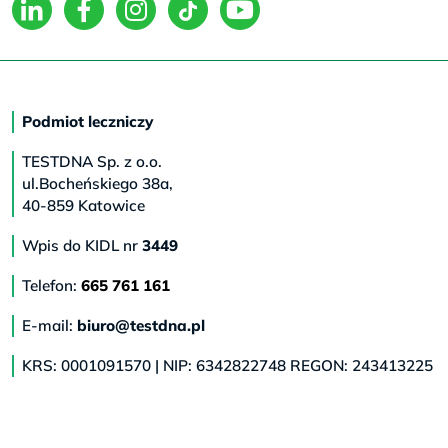
Podmiot leczniczy
TESTDNA Sp. z o.o.
ul.Bocheńskiego 38a,
40-859 Katowice
Wpis do KIDL nr
3449
Telefon:
665 761 161
E-mail:
biuro@testdna.pl
KRS: 0001091570 | NIP: 6342822748 REGON: 243413225