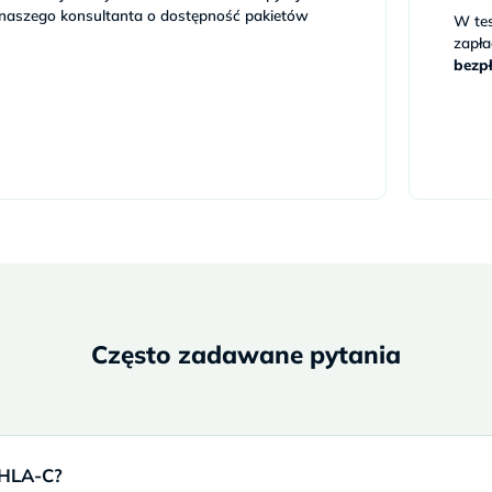
naszego konsultanta o dostępność pakietów
W te
zapła
bezp
Często zadawane pytania
 HLA-C?