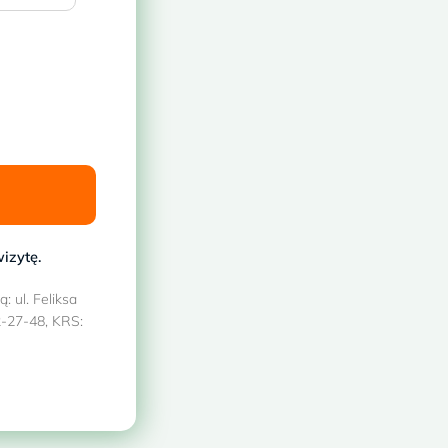
w tygodniu – bezpłatnie!
i
 termin w placówce
izytę.
 ul. Feliksa
-27-48, KRS: