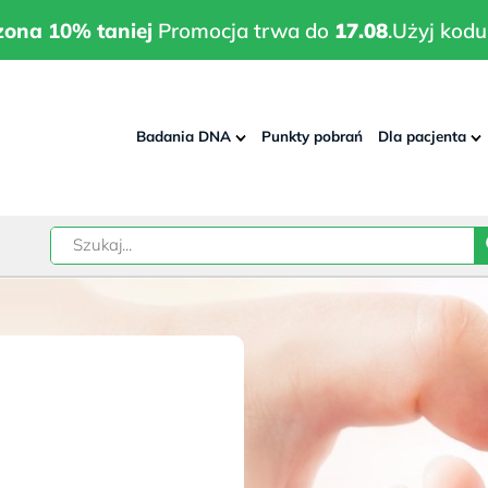
wrodzona 10% taniej
Promocja trwa do
17.08
.
Użyj kodu:
pla
zona 10% taniej
Promocja trwa do
17.08
.
Użyj kodu
Badania DNA
Punkty pobrań
Dla pacjenta
–
w