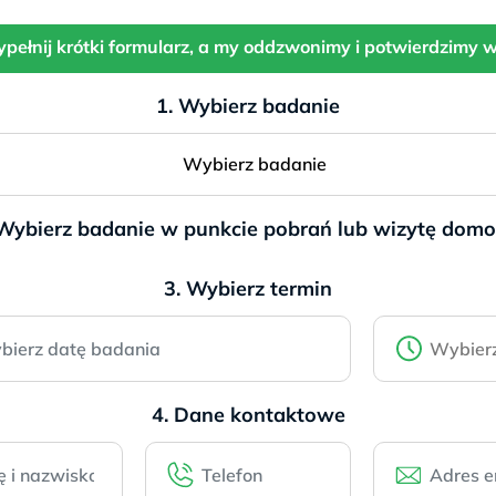
HLA-C
pełnij krótki formularz, a my oddzwonimy i potwierdzimy w
aż badanie dotyczy genów, a one wszędzie są takie same.
427 zł
KIR
1. Wybierz badanie
527 zł
Pakiet
KIR + HLA-C
Wybierz badanie
906 zł
 Wybierz badanie w punkcie pobrań lub wizytę dom
★ Dla par
Pakiet dla pary
KI
3. Wybierz termin
Pełniejsza ocena, bo liczy s
wyników obojga partnerów
1312 zł
4. Dane kontaktowe
Wynik w 7 dni robocz