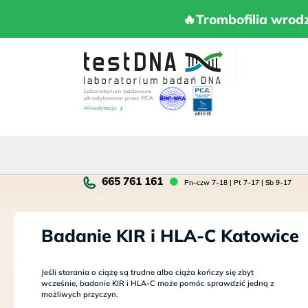
Skip
to
🔥Trombofilia 
🔥Trombofilia wrod
content
Pn
Pn–czw 7–18 | Pt 7–17 | Sb 9–17
cz
7–
18
Badanie KIR i HLA-C Katowice
|
Pt
7–
Jeśli starania o ciążę są trudne albo ciąża kończy się zbyt
17
wcześnie, badanie KIR i HLA-C może pomóc sprawdzić jedną z
|
możliwych przyczyn.