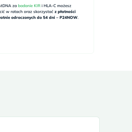
stDNA za
badanie KIR
i HLA-C możesz
cić w ratach oraz skorzystać
z płatności
łatnie odroczonych do 54 dni – P24NOW
.