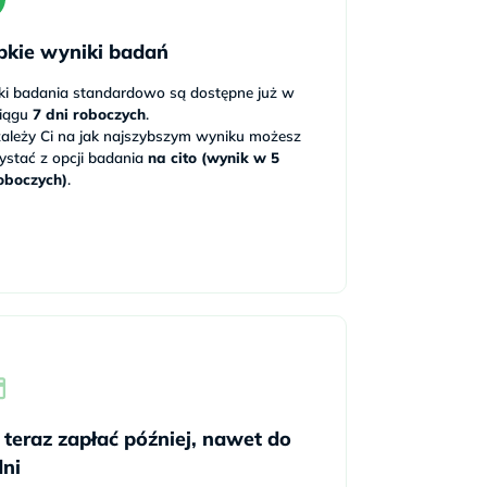
bkie wyniki badań
ki badania standardowo są dostępne już w
ciągu
7 dni roboczych
.
 zależy Ci na jak najszybszym wyniku możesz
ystać z opcji badania
na cito (wynik w 5
oboczych)
.
 teraz zapłać później, nawet do
dni