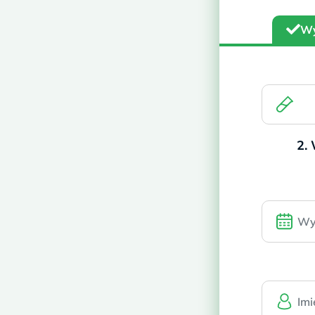
niedawne poronienie
wyniku.
nie zmienia
Wy
Wynik z wymazu jest
tak samo pewny jak z krwi
, poniew
HLA-C
KIR
Pakiet KIR + HLA-C
2.
Dla par
Pakiet dla pary: KIR + 2x HLA-C
Pełniejsza ocena, bo liczy się połączenie
wyników obojga partnerów