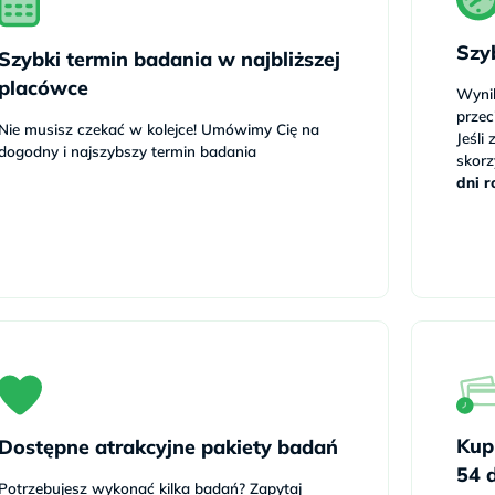
Szy
Szybki termin badania w najbliższej
placówce
Wyni
prze
Nie musisz czekać w kolejce! Umówimy Cię na
Jeśli
dogodny i najszybszy termin badania
skorz
dni r
Kup
Dostępne atrakcyjne pakiety badań
54 
Potrzebujesz wykonać kilka badań? Zapytaj