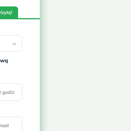
477 zł
izytę!
577 zł
956 zł
ową
R + 2x HLA-C
1412 zł
ię połączenie
ych