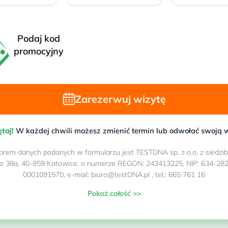
Wsparcie opiekuna 6 dn
bek
Podaj kod
Zarezerwuj
promocyjny
Zarezerwuj wizytę
 domu
taj!
W każdej chwili możesz zmienić termin lub odwołać swoją w
orem danych podanych w formularzu jest TESTDNA sp. z o.o. z siedzibą:
o 38a, 40-859 Katowice, o numerze REGON: 243413225, NIP: 634-282
0001091570, e-mail: biuro@testDNA.pl , tel.: 665 761 16
Pokaż całość >>