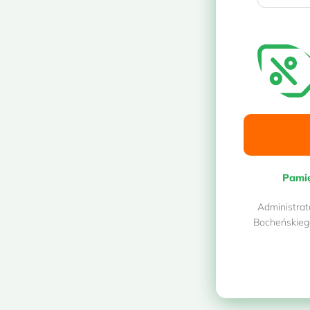
Wynik w 7 dni roboczych
Bezpłatna wysyłka i odbiór pró
Ubezpieczenie próbek w cenie
Zamów zestaw do
Pamię
Administrat
Bocheńskieg