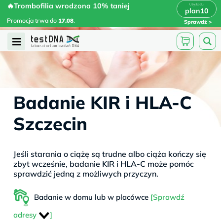
Skip
🔥Trombofilia wrodzona 10% taniej
🔥Trombofilia wrodzona 10% taniej
x
plan10
plan10
>
>
to
Promocja trwa do
.
17.08
Promocja trwa do
17.08
.
Sprawdź
content
Open
Menu
Badanie KIR i HLA-C
Szczecin
Jeśli starania o ciążę są trudne albo ciąża kończy się
zbyt wcześnie, badanie KIR i HLA-C może pomóc
sprawdzić jedną z możliwych przyczyn.
Badanie w domu lub w placówce
[Sprawdź
adresy
]