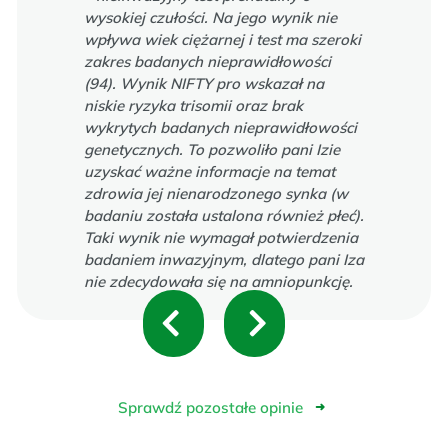
wysokiej czułości. Na jego wynik nie
wpływa wiek ciężarnej i test ma szeroki
zakres badanych nieprawidłowości
(94). Wynik NIFTY pro wskazał na
niskie ryzyka trisomii oraz brak
wykrytych badanych nieprawidłowości
genetycznych. To pozwoliło pani Izie
uzyskać ważne informacje na temat
zdrowia jej nienarodzonego synka (w
badaniu została ustalona również płeć).
Taki wynik nie wymagał potwierdzenia
badaniem inwazyjnym, dlatego pani Iza
nie zdecydowała się na amniopunkcję.
P
N
r
e
e
x
Sprawdź pozostałe opinie
➜