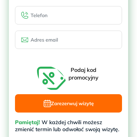
partnerów
Wynik w 7 dni roboczych
Bezpłatna wysyłka i odbiór próbek
Ubezpieczenie próbek w cenie
Podaj kod
promocyjny
Zamów zestaw do domu
Zarezerwuj wizytę
Pamiętaj!
W każdej chwili możesz
zmienić termin lub odwołać swoją wizytę.