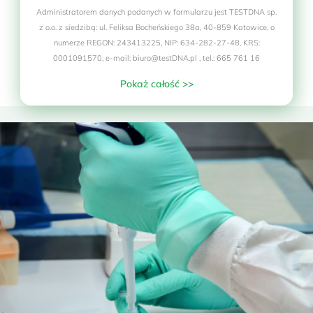
Administratorem danych podanych w formularzu jest TESTDNA sp.
z o.o. z siedzibą: ul. Feliksa Bocheńskiego 38a, 40-859 Katowice, o
Badanie w placówce:
pobranie
numerze REGON: 243413225, NIP: 634-282-27-48, KRS:
przez personel
0001091570, e-mail: biuro@testDNA.pl , tel.: 665 761 16
W placówce do ceny badania doliczany
Pokaż całość >>
jest koszt pobrania materiału (+50 zł od
osoby).
477 zł
HLA-C
577 zł
KIR
956 zł
Pakiet
KIR + HLA-C
★ Dla par