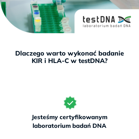
Pakiet dla pary
KIR + 2x HLA-C
1412 zł
Pełniejsza ocena, bo liczy się
połączenie wyników obojga
partnerów
Dlaczego warto wykonać badanie
KIR i HLA-C w testDNA?
Wynik w 7 dni roboczych
Wsparcie opiekuna 6 dni
w tygodniu
– bezpłatnie!
Jesteśmy certyfikowanym
Zarezerwuj termin w placówce
laboratorium badań DNA