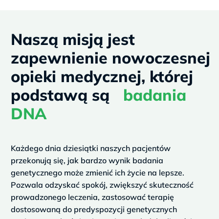
v
t
i
Naszą misją jest
o
zapewnienie nowoczesnej
u
opieki medycznej, której
s
podstawą są
badania
DNA
Każdego dnia dziesiątki naszych pacjentów
przekonują się, jak bardzo wynik badania
genetycznego może zmienić ich życie na lepsze.
Pozwala odzyskać spokój, zwiększyć skuteczność
prowadzonego leczenia, zastosować terapię
dostosowaną do predyspozycji genetycznych