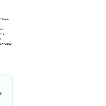
ożliwe
nów
ą z
e
rożenia
ch