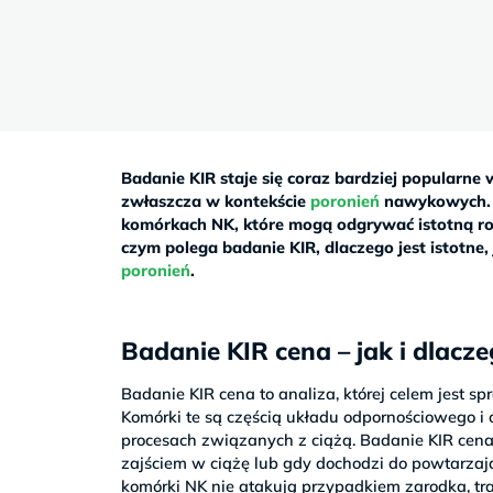
Sb
9–
17
Badanie KIR staje się coraz bardziej popularne
zwłaszcza w kontekście
poronień
nawykowych. T
komórkach NK, które mogą odgrywać istotną rolę
czym polega badanie KIR, dlaczego jest istotne
poronień
.
Badanie KIR cena – jak i dlacz
Badanie KIR cena to analiza, której celem jest 
Komórki te są częścią układu odpornościowego i
procesach związanych z ciążą. Badanie KIR cena
zajściem w ciążę lub gdy dochodzi do powtarzają
komórki NK nie atakują przypadkiem zarodka, tr