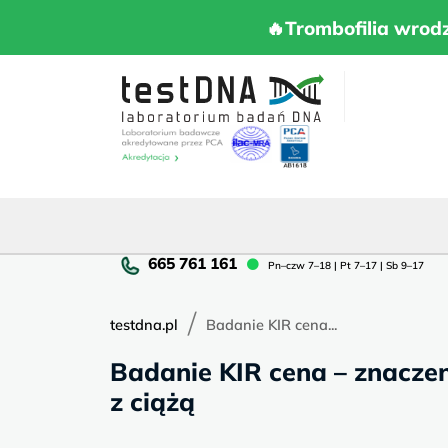
Skip
to
🔥Trombofilia 
🔥Trombofilia wrod
content
Pn
Pn–czw 7–18 | Pt 7–17 | Sb 9–17
cz
7–
/
18
testdna.pl
Badanie KIR cena...
|
Badanie KIR cena – znacze
Pt
7–
z ciążą
17
|