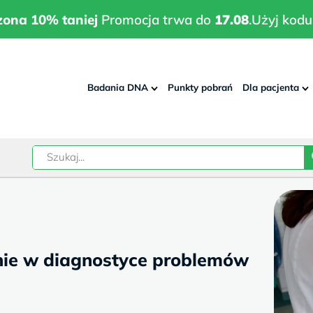
wrodzona 10% taniej
Promocja trwa do
17.08
.
Użyj kodu:
pla
zona 10% taniej
Promocja trwa do
17.08
.
Użyj kodu
Badania DNA
Punkty pobrań
Dla pacjenta
–
w
nie w diagnostyce problemów