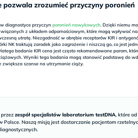
e pozwala zrozumieć przyczyny poronień
 w diagnostyce przyczyn
poronień nawykowych
. Dzięki niemu m
w związanych z układem odpornościowym, które mogą wpływać na
wczesną utratę. Niezgodność w obrębie receptorów KIR i antyge
ki NK traktują zarodek jako zagrożenie i niszczą go, co jest jedn
latego badanie KIR cena jest często rekomendowane parom, któr
ciążowych. Wyniki tego badania mogą stanowić podstawę do wd
 zwiększa szanse na utrzymanie ciąży.
e przez
zespół specjalistów laboratorium testDNA
, które od
 Polsce. Naszą misją jest dostarczanie pacjentom rzetelny
diagnostycznych.