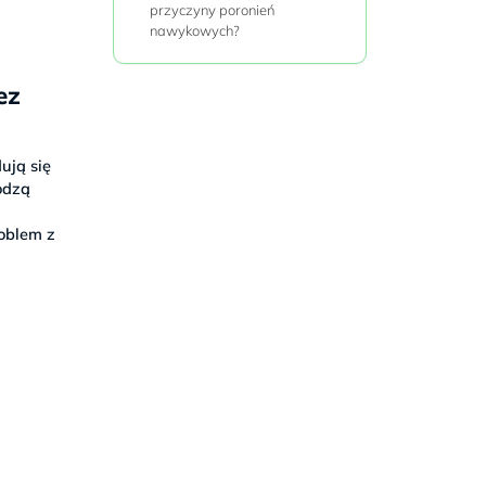
przyczyny poronień
nawykowych?
ez
ują się
odzą
roblem z