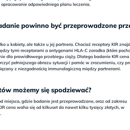
a opracowanie odpowiedniego planu leczenia.
badanie powinno być przeprowadzone prz
 u kobiety, ale także u jej partnera. Chociaż receptory KIR znajd
między tymi receptorami a antygenami HLA-C zarodka (które poch
enie dla prawidłowego przebiegu ciąży. Dlatego badanie KIR cena
zyć pełniejszego obrazu sytuacji i pomóc w zrozumieniu, czy p
iązany z niezgodnością immunologiczną między partnerami.
sztów możemy się spodziewać?
od miejsca, gdzie badanie jest przeprowadzane, oraz od zakresu
 cena waha się od kilkuset do nawet kilku tysięcy złotych, w
.