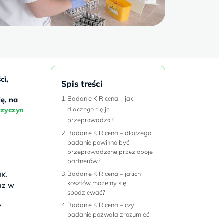
ci,
Spis treści
Badanie KIR cena – jak i
ę, na
rzyczyn
dlaczego się je
przeprowadza?
Badanie KIR cena – dlaczego
badanie powinno być
przeprowadzone przez oboje
partnerów?
Badanie KIR cena – jakich
NK.
kosztów możemy się
raz w
spodziewać?
y
Badanie KIR cena – czy
badanie pozwala zrozumieć