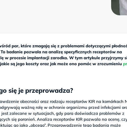
 wśród par, które zmagają się z problemami dotyczącymi płodnoś
o badanie pozwala na analizę specyficznych receptorów na
 w procesie implantacji zarodka. W tym artykule przyjrzymy si
, jakie są jego koszty oraz jak może ono pomóc w zrozumieniu
p
ego się je przeprowadza?
sprawdzenie obecności oraz rodzaju receptorów KIR na komórkach 
 odgrywają ważną rolę w ochronie organizmu przed infekcjami o
 jest zalecane w sytuacjach, gdy para doświadcza problemów z
cych się poronień. Analiza receptorów KIR pozwala na ocenę, cz
aktując go jako „obcego”. Przeprowadzenie tego badania może