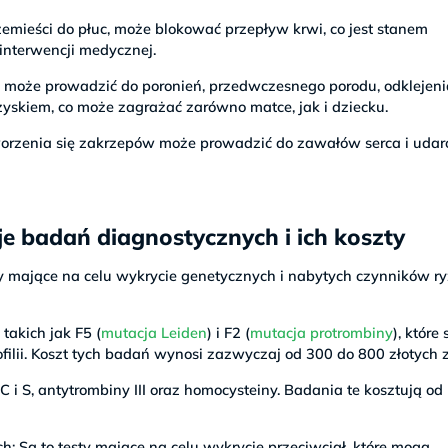
rzemieści do płuc, może blokować przepływ krwi, co jest stanem
nterwencji medycznej.
ia może prowadzić do poronień, przedwczesnego porodu, odklejen
yskiem, co może zagrażać zarówno matce, jak i dziecku.
worzenia się zakrzepów może prowadzić do zawałów serca i uda
je badań diagnostycznych i ich koszty
ty mające na celu wykrycie genetycznych i nabytych czynników r
takich jak F5 (
mutacja Leiden
) i F2 (
mutacja protrombiny
), które 
lii. Koszt tych badań wynosi zazwyczaj od 300 do 800 złotych z
 i S, antytrombiny III oraz homocysteiny. Badania te kosztują od
h: Są to testy mające na celu wykrycie przeciwciał, które mogą