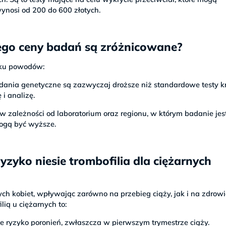
ynosi od 200 do 600 złotych.
zego ceny badań są zróżnicowane?
ilku powodów:
adania genetyczne są zazwyczaj droższe niż standardowe testy k
i analizę.
 w zależności od laboratorium oraz regionu, w którym badanie jes
ogą być wyższe.
ryzyko niesie trombofilia dla ciężarnych
ych kobiet, wpływając zarówno na przebieg ciąży, jak i na zdrow
ią u ciężarnych to:
ne ryzyko poronień, zwłaszcza w pierwszym trymestrze ciąży.