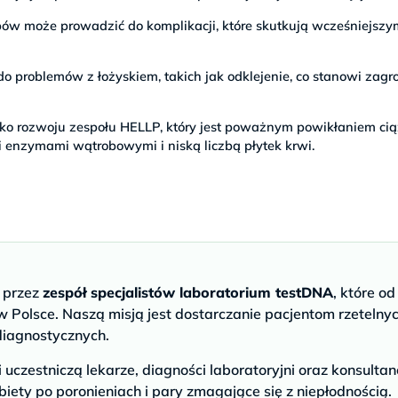
pów może prowadzić do komplikacji, które skutkują wcześniejsz
do problemów z łożyskiem, takich jak odklejenie, co stanowi zagr
zyko rozwoju zespołu HELLP, który jest poważnym powikłaniem c
 enzymami wątrobowymi i niską liczbą płytek krwi.
e przez
zespół specjalistów laboratorium testDNA
, które od
 Polsce. Naszą misją jest dostarczanie pacjentom rzetelny
diagnostycznych.
czestniczą lekarze, diagności laboratoryjni oraz konsultan
biety po poronieniach i pary zmagające się z niepłodnością.