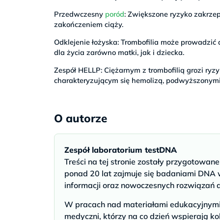
Przedwczesny
poród
: Zwiększone ryzyko zakrze
zakończeniem ciąży.
Odklejenie łożyska: Trombofilia może prowadzić 
dla życia zarówno matki, jak i dziecka.
Zespół HELLP: Ciężarnym z trombofilią grozi ry
charakteryzującym się hemolizą, podwyższonymi
O autorze
Zespół laboratorium testDNA
Treści na tej stronie zostały przygotowan
ponad 20 lat zajmuje się badaniami DNA w
informacji oraz nowoczesnych rozwiązań 
W pracach nad materiałami edukacyjnymi u
medyczni, którzy na co dzień wspierają ko