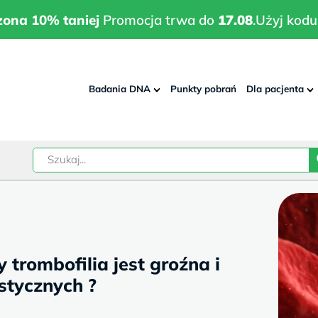
wrodzona 10% taniej
Promocja trwa do
17.08
.
Użyj kodu:
pla
zona 10% taniej
Promocja trwa do
17.08
.
Użyj kodu
Badania DNA
Punkty pobrań
Dla pacjenta
–
w
 trombofilia jest groźna i
stycznych ?