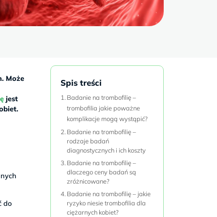
h. Może
Spis treści
Badanie na trombofilię –
ię
jest
obiet.
trombofilia jakie poważne
komplikacje mogą wystąpić?
Badanie na trombofilię –
rodzaje badań
diagnostycznych i ich koszty
Badanie na trombofilię –
dlaczego ceny badań są
żnych
zróżnicowane?
Badanie na trombofilię – jakie
ć do
ryzyko niesie trombofilia dla
ciężarnych kobiet?