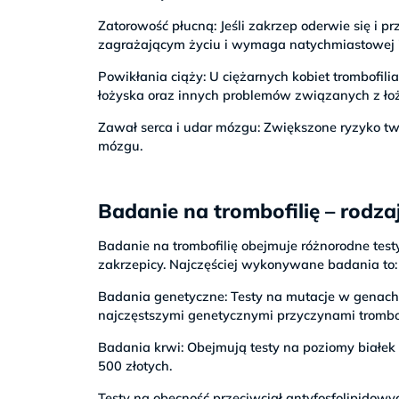
Zatorowość płucną: Jeśli zakrzep oderwie się i p
zagrażającym życiu i wymaga natychmiastowej i
Powikłania ciąży: U ciężarnych kobiet trombofil
łożyska oraz innych problemów związanych z łoż
Zawał serca i udar mózgu: Zwiększone ryzyko t
mózgu.
Badanie na trombofilię – rodza
Badanie na trombofilię obejmuje różnorodne tes
zakrzepicy. Najczęściej wykonywane badania to:
Badania genetyczne: Testy na mutacje w genach 
najczęstszymi genetycznymi przyczynami trombofi
Badania krwi: Obejmują testy na poziomy białek C
500 złotych.
Testy na obecność przeciwciał antyfosfolipidowyc