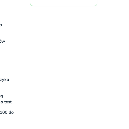
ia
rów
yzyka
są
a test.
 100 do