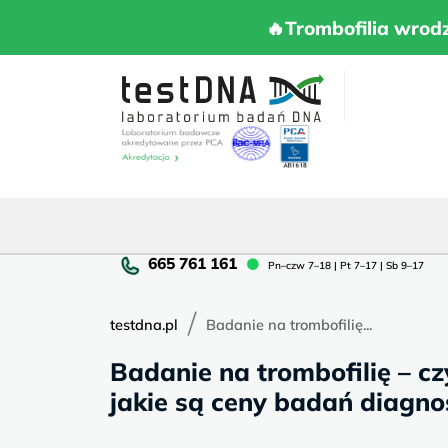
Skip
to
🔥Trombofilia 
🔥Trombofilia wrod
content
Pn
Pn–czw 7–18 | Pt 7–17 | Sb 9–17
cz
7–
/
18
testdna.pl
Badanie na trombofilię...
|
Badanie na trombofilię – czy
Pt
7–
jakie są ceny badań diagno
17
|