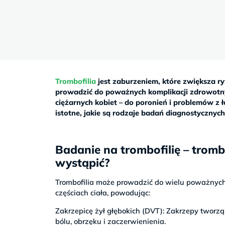
Sb
9–
17
Trombofilia
jest zaburzeniem, które zwiększa 
prowadzić do poważnych komplikacji zdrowotnyc
ciężarnych kobiet – do poronień i problemów z
istotne, jakie są rodzaje badań diagnostycznych,
Badanie na trombofilię – trom
wystąpić?
Trombofilia może prowadzić do wielu poważnych
częściach ciała, powodując:
Zakrzepicę żył głębokich (DVT): Zakrzepy tworzą
bólu, obrzęku i zaczerwienienia.