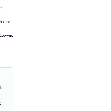
ym
ożenie
iążowym,
ch
ci