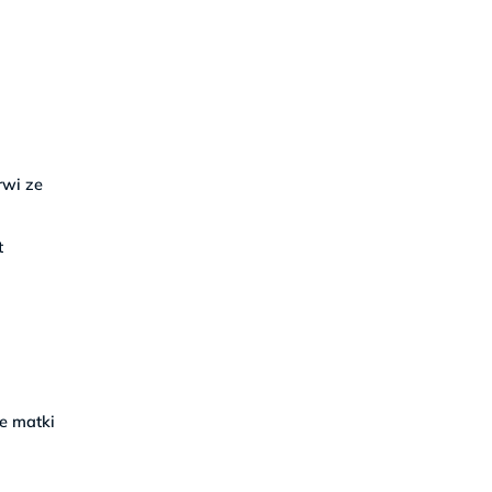
rwi ze
t
ie matki