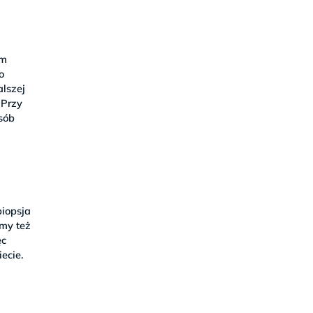
em
o
alszej
 Przy
sób
biopsja
emy też
ęc
ecie.