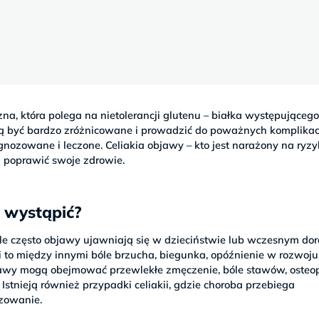
a, która polega na nietolerancji glutenu – białka występująceg
 być bardzo zróżnicowane i prowadzić do poważnych komplikac
gnozowane i leczone. Celiakia objawy – kto jest narażony na ryzy
i poprawić swoje zdrowie.
 wystąpić?
le często objawy ujawniają się w dzieciństwie lub wczesnym do
i to między innymi bóle brzucha, biegunka, opóźnienie w rozwoju
jawy mogą obejmować przewlekłe zmęczenie, bóle stawów, osteop
Istnieją również przypadki celiakii, gdzie choroba przebiega
zowanie.