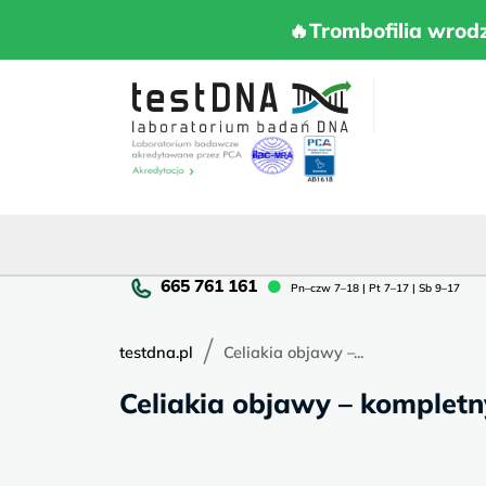
Skip
to
🔥Trombofilia 
🔥Trombofilia wrod
content
Pn
Pn–czw 7–18 | Pt 7–17 | Sb 9–17
cz
7–
/
18
testdna.pl
Celiakia objawy –...
|
Celiakia objawy – komplet
Pt
7–
17
|