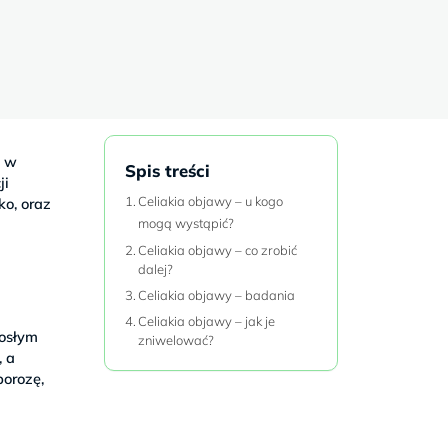
o w
Spis treści
ji
Celiakia objawy – u kogo
ko, oraz
mogą wystąpić?
Celiakia objawy – co zrobić
dalej?
Celiakia objawy – badania
Celiakia objawy – jak je
rosłym
zniwelować?
, a
orozę,