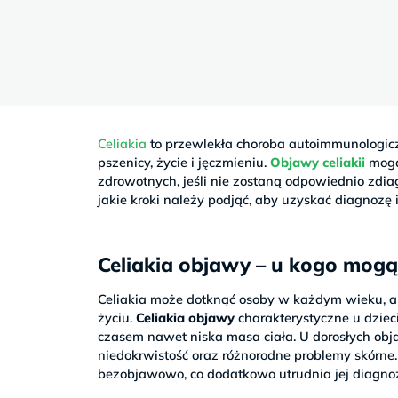
Sb
9–
17
Celiakia
to przewlekła choroba autoimmunologiczn
pszenicy, życie i jęczmieniu.
Objawy celiakii
mogą
zdrowotnych, jeśli nie zostaną odpowiednio zdia
jakie kroki należy podjąć, aby uzyskać diagnozę 
Celiakia objawy – u kogo mogą
Celiakia może dotknąć osoby w każdym wieku, a
życiu.
Celiakia objawy
charakterystyczne u dziec
czasem nawet niska masa ciała. U dorosłych ob
niedokrwistość oraz różnorodne problemy skórne. 
bezobjawowo, co dodatkowo utrudnia jej diagno