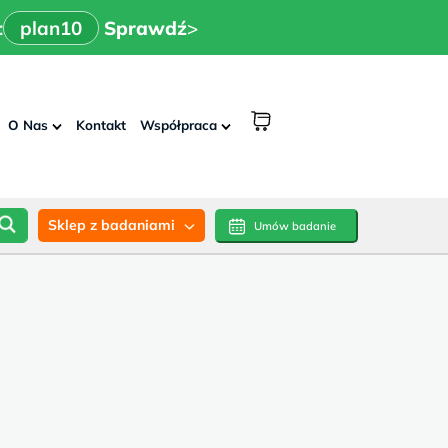
x
>
n10
Sprawdź
:
plan10
Sprawdź
>
shopping
O Nas
Kontakt
Współpraca
cart
Sklep z badaniami
Umów badanie