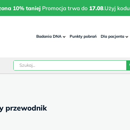
wrodzona 10% taniej
Promocja trwa do
17.08
.
Użyj kodu:
pla
zona 10% taniej
Promocja trwa do
17.08
.
Użyj kodu
Badania DNA
Punkty pobrań
Dla pacjenta
–
w
ny przewodnik