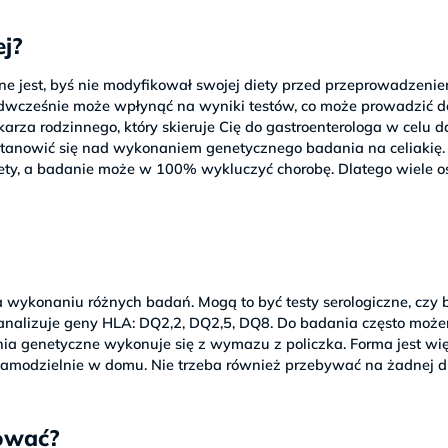
ej?
żne jest, byś nie modyfikował swojej diety przed przeprowadzeni
edwcześnie może wpłynąć na wyniki testów, co może prowadzić d
rza rodzinnego, który skieruje Cię do gastroenterologa w celu d
tanowić się nad wykonaniem genetycznego badania na celiakię.
ety, a badanie może w 100% wykluczyć chorobę. Dlatego wiele o
a wykonaniu różnych badań. Mogą to być testy serologiczne, czy 
ę analizuje geny HLA: DQ2,2, DQ2,5, DQ8. Do badania często moż
ania genetyczne wykonuje się z wymazu z policzka. Forma jest wi
amodzielnie w domu. Nie trzeba również przebywać na żadnej di
lować?