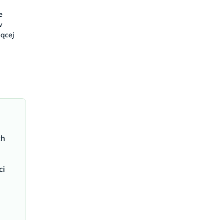
e
w
zącej
ch
ci