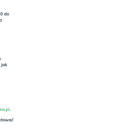
00 do
ta
k
 jak
na.pl
.
aktować