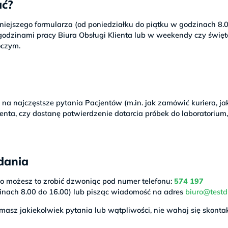
ać?
ejszego formularza (od poniedziałku do piątku w godzinach 8.
godzinami pracy Biura Obsługi Klienta lub w weekendy czy świę
oczym.
a najczęstsze pytania Pacjentów (m.in. jak zamówić kuriera, ja
enta, czy dostanę potwierdzenie dotarcia próbek do laboratorium,
dania
 to możesz to zrobić dzwoniąc pod numer telefonu:
574 197
inach 8.00 do 16.00) lub pisząc wiadomość na adres
biuro@testd
 masz jakiekolwiek pytania lub wątpliwości, nie wahaj się skont