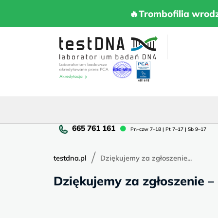
Skip
to
🔥Trombofilia 
🔥Trombofilia wrod
content
Pn
Pn–czw 7–18 | Pt 7–17 | Sb 9–17
cz
7–
/
18
testdna.pl
Dziękujemy za zgłoszenie...
|
Dziękujemy za zgłoszenie –
Pt
7–
17
|