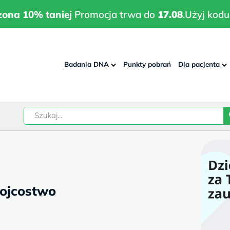
wrodzona 10% taniej
Promocja trwa do
17.08
.
Użyj kodu:
pla
zona 10% taniej
Promocja trwa do
17.08
.
Użyj kodu
Badania DNA
Punkty pobrań
Dla pacjenta
–
w
 ojcostwo