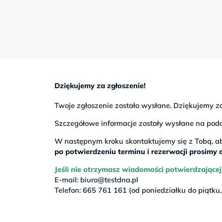
Sb
9–
17
Dziękujemy za zgłoszenie!
Twoje zgłoszenie zostało wysłane. Dziękujemy z
Szczegółowe informacje zostały wysłane na poda
W następnym kroku skontaktujemy się z Tobą, ab
po potwierdzeniu terminu i rezerwacji prosimy
Jeśli nie otrzymasz wiadomości potwierdzającej
E-mail:
biuro@testdna.pl
Telefon: 665 761 161 (od poniedziałku do piątku,