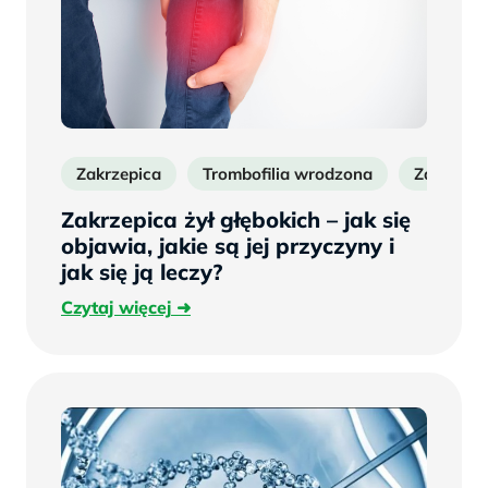
Zakrzepica
Trombofilia wrodzona
Zakrzepic
Zakrzepica żył głębokich – jak się
objawia, jakie są jej przyczyny i
jak się ją leczy?
Czytaj
Czytaj więcej
więcej