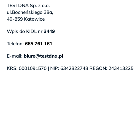
TESTDNA Sp. z o.o.
ul.Bocheńskiego 38a,
40-859 Katowice
Wpis do KIDL nr
3449
Telefon:
665 761 161
E-mail:
biuro@testdna.pl
KRS: 0001091570 | NIP: 6342822748 REGON: 243413225