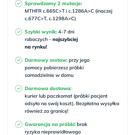
Sprawdzamy 2 mutacje:
MTHFR c.665C>T i c.1286A>C (inaczej
c.677C>T, c.1298A>C)
Szybki wynik:
4-7 dni
roboczych –
najszybciej
na rynku!
Darmowy zestaw:
przy jego
pomocy
pobierzesz próbki
samodzielnie w domu
Darmowa dostawa:
kurier lub paczkomat (próbki pacjent
odsyła na swój koszt). Bezpłatna wysyłka
również za granicę!
Gwarancja na próbki:
brak
ryzyka
nieprawidłowego