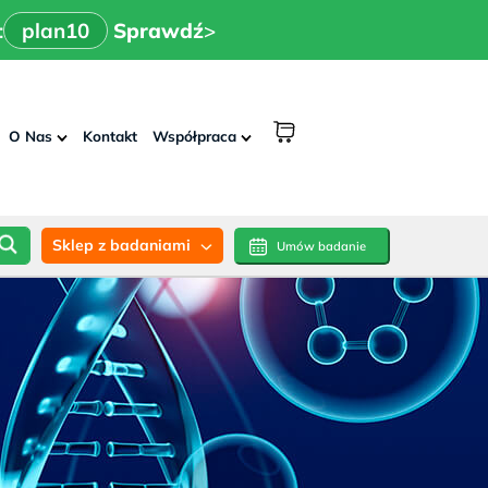
x
>
n10
Sprawdź
:
plan10
Sprawdź
>
shopping
O Nas
Kontakt
Współpraca
cart
Sklep z badaniami
Umów badanie