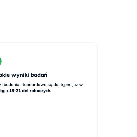
bkie wyniki badań
ki badania standardowo są dostępne już w
ciągu
15-21 dni roboczych
.