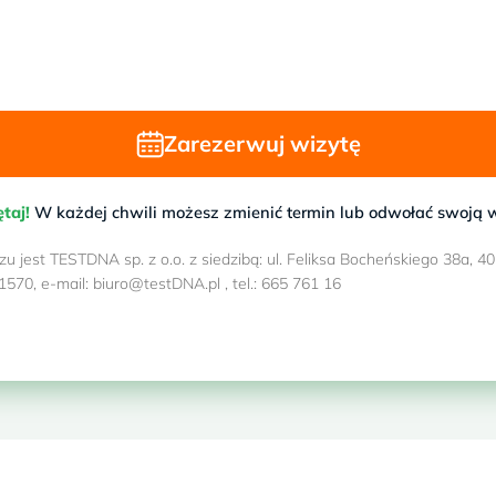
Zarezerwuj wizytę
taj!
W każdej chwili możesz zmienić termin lub odwołać swoją w
 jest TESTDNA sp. z o.o. z siedzibą: ul. Feliksa Bocheńskiego 38a,
70, e-mail: biuro@testDNA.pl , tel.: 665 761 16