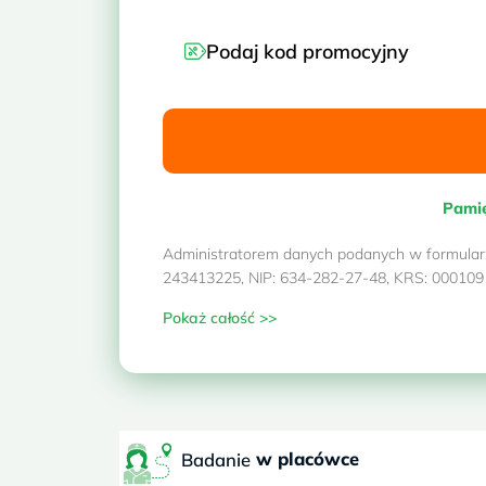
Podaj kod promocyjny
Pamię
Administratorem danych podanych w formularzu
243413225, NIP: 634-282-27-48, KRS: 00010915
Pokaż całość >>
w placówce