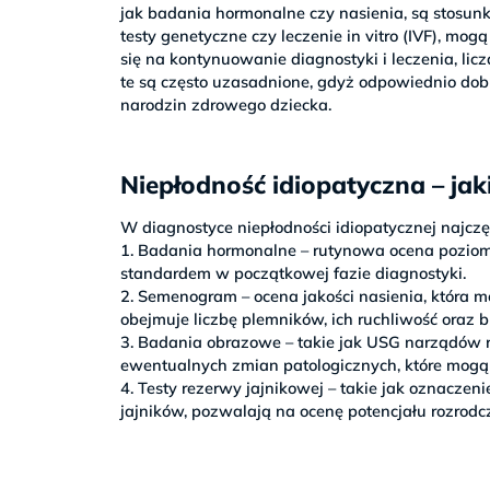
jak badania hormonalne czy nasienia, są stosun
testy genetyczne czy leczenie in vitro (IVF), mo
się na kontynuowanie diagnostyki i leczenia, lic
te są często uzasadnione, gdyż odpowiednio dob
narodzin zdrowego dziecka.
Niepłodność idiopatyczna – jaki
W diagnostyce niepłodności idiopatycznej najczę
1. Badania hormonalne – rutynowa ocena pozio
standardem w początkowej fazie diagnostyki.
2. Semenogram – ocena jakości nasienia, która m
obejmuje liczbę plemników, ich ruchliwość oraz 
3. Badania obrazowe – takie jak USG narządów r
ewentualnych zmian patologicznych, które mogą
4. Testy rezerwy jajnikowej – takie jak oznacze
jajników, pozwalają na ocenę potencjału rozrodc