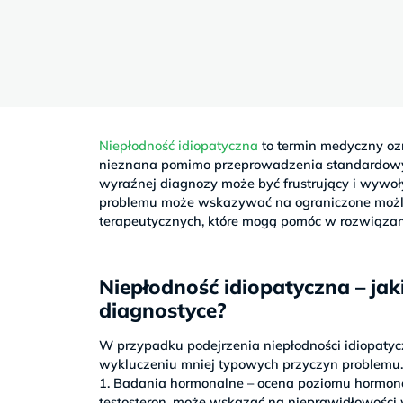
Sb
9–
17
Niepłodność idiopatyczna
to termin medyczny ozn
nieznana pomimo przeprowadzenia standardowych
wyraźnej diagnozy może być frustrujący i wywoł
problemu może wskazywać na ograniczone możliwo
terapeutycznych, które mogą pomóc w rozwiązan
Niepłodność idiopatyczna – j
diagnostyce?
W przypadku podejrzenia niepłodności idiopatyc
wykluczeniu mniej typowych przyczyn problemu
1. Badania hormonalne – ocena poziomu hormonów,
testosteron, może wskazać na nieprawidłowości 