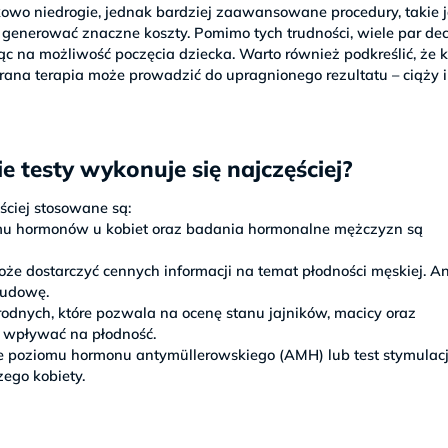
kowo niedrogie, jednak bardziej zaawansowane procedury, takie 
gą generować znaczne koszty. Pomimo tych trudności, wiele par de
ząc na możliwość poczęcia dziecka. Warto również podkreślić, że 
rana terapia może prowadzić do upragnionego rezultatu – ciąży i
e testy wykonuje się najczęściej?
ściej stosowane są:
mu hormonów u kobiet oraz badania hormonalne mężczyzn są
oże dostarczyć cennych informacji na temat płodności męskiej. A
budowę.
odnych, które pozwala na ocenę stanu jajników, macicy oraz
 wpływać na płodność.
nie poziomu hormonu antymüllerowskiego (AMH) lub test stymulacj
zego kobiety.