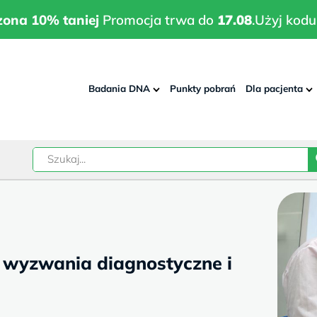
wrodzona 10% taniej
Promocja trwa do
17.08
.
Użyj kodu:
pla
zona 10% taniej
Promocja trwa do
17.08
.
Użyj kodu
Badania DNA
Punkty pobrań
Dla pacjenta
–
w
– wyzwania diagnostyczne i