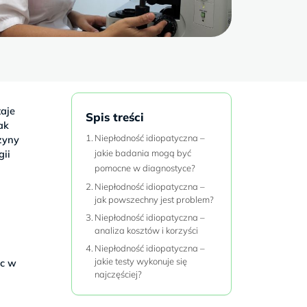
taje
Spis treści
ak
Niepłodność idiopatyczna –
zyny
gii
jakie badania mogą być
pomocne w diagnostyce?
Niepłodność idiopatyczna –
jak powszechny jest problem?
Niepłodność idiopatyczna –
analiza kosztów i korzyści
Niepłodność idiopatyczna –
jakie testy wykonuje się
óc w
najczęściej?