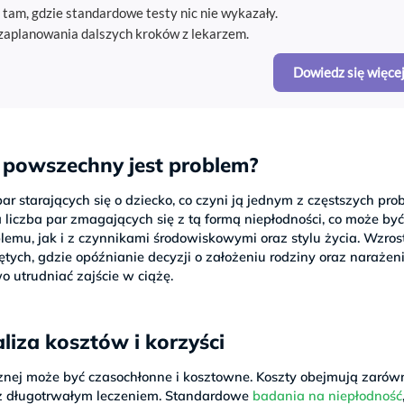
am, gdzie standardowe testy nic nie wykazały.
 zaplanowania dalszych kroków z lekarzem.
Dowiedz się więcej
k powszechny jest problem?
r starających się o dziecko, co czyni ją jednym z częstszych pr
a liczba par zmagających się z tą formą niepłodności, co może by
mu, jak i z czynnikami środowiskowymi oraz stylu życia. Wzros
tych, gdzie opóźnianie decyzji o założeniu rodziny oraz narażen
 utrudniać zajście w ciążę.
liza kosztów i korzyści
cznej może być czasochłonne i kosztowne. Koszty obejmują zarów
 z długotrwałym leczeniem. Standardowe
badania na niepłodność