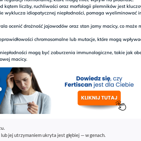
od kątem liczby, ruchliwości oraz morfologii plemników jest kluc
nie wyklucza idiopatycznej niepłodności, pomaga wyeliminować i
wala ocenić drożność jajowodów oraz stan jamy macicy, co może 
eprawidłowości chromosomalne lub mutacje, które mogą wpływa
niepłodności mogą być zaburzenia immunologiczne, takie jak ob
zowej macicy.
zu.
lub jej utrzymaniem ukryta jest głębiej — w genach.