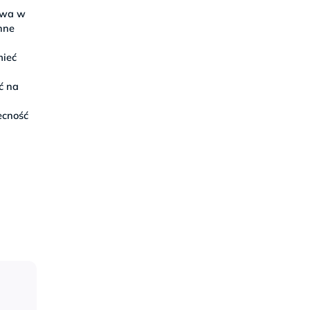
zowa w
nne
mieć
ć na
ecność