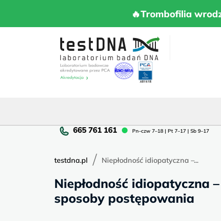
Skip
to
🔥Trombofilia 
🔥Trombofilia wrod
content
Pn
Pn–czw 7–18 | Pt 7–17 | Sb 9–17
cz
7–
/
18
testdna.pl
Niepłodność idiopatyczna –...
|
Niepłodność idiopatyczna 
Pt
7–
sposoby postępowania
17
|