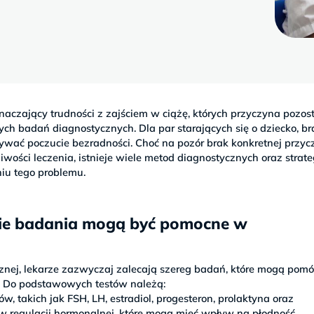
aczający trudności z zajściem w ciążę, których przyczyna pozos
 badań diagnostycznych. Dla par starających się o dziecko, br
ywać poczucie bezradności. Choć na pozór brak konkretnej przyc
ści leczenia, istnieje wiele metod diagnostycznych oraz strate
iu tego problemu.
akie badania mogą być pomocne w
znej, lekarze zazwyczaj zalecają szereg badań, które mogą pom
. Do podstawowych testów należą:
 takich jak FSH, LH, estradiol, progesteron, prolaktyna oraz
w regulacji hormonalnej, które mogą mieć wpływ na płodność.