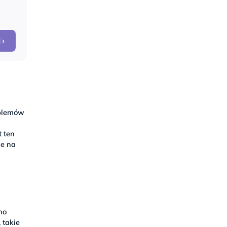
 ›
oblemów
ć
t ten
ie na
no
, takie