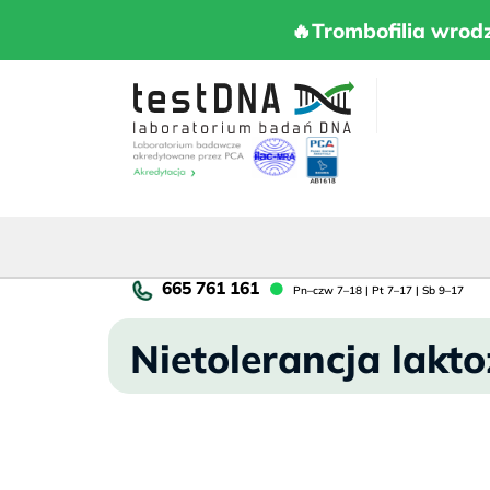
Skip
to
🔥Trombofilia 
🔥Trombofilia wrod
content
Pn
Pn–czw 7–18 | Pt 7–17 | Sb 9–17
cz
7–
Nietolerancja lakto
18
|
Pt
7–
17
|