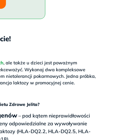
cie!
ch
, ale także u dzieci jest poważnym
 lekceważyć. Wykonaj dwa kompleksowe
m nietolerancji pokarmowych. Jedna próbka,
rancja laktozy w promocyjnej cenie.
ietu Zdrowe Jelita?
 genów
– pod kątem nieprawidłowości
eny odpowiedzialne za wywoływanie
ji laktozy (HLA-DQ2.2, HLA-DQ2.5, HLA-
18).