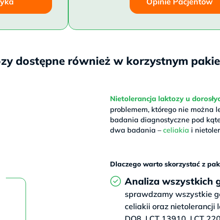
zyka
Opinie Pacjentów
ozy dostępne również w korzystnym pakie
Nietolerancja laktozy u dorosły
problemem, którego nie można
badania diagnostyczne pod kąte
dwa badania –
celiakia
i nietole
Dlaczego warto skorzystać z pak
Analiza wszystkich
sprawdzamy wszystkie g
celiakii oraz nietoleranc
DQ8, LCT 13910, LCT 220