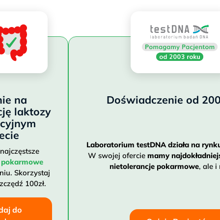
ie na
Doświadczenie od 200
cję laktozy
kcyjnym
ecie
Laboratorium testDNA działa na rynk
najczęstsze
W swojej ofercie
mamy najdokładniej
je pokarmowe
nietolerancje pokarmowe
, ale i
iu. Skorzystaj
szczędź 100zł.
daj do