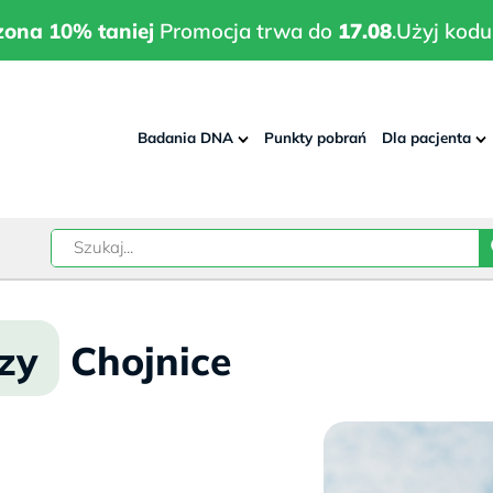
wrodzona 10% taniej
Promocja trwa do
17.08
.
Użyj kodu:
pla
zona 10% taniej
Promocja trwa do
17.08
.
Użyj kodu
Badania DNA
Punkty pobrań
Dla pacjenta
–
w
zy
Chojnice