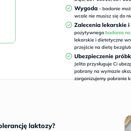
Wygoda
– badanie moż
wcale nie musisz się do 
Zalecenia lekarskie i
pozytywnego
badania na 
lekarskie i dietetyczne 
przejście na dietę bezglu
Ubezpieczenie próbk
Jelita przysługuje Ci ube
pobrany na wymazie okaza
zorganizujemy pobranie ko
olerancję laktozy?