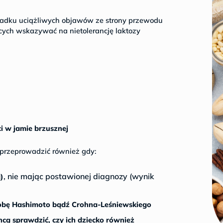
zypadku uciążliwych objawów ze strony przewodu
ch wskazywać na nietolerancję laktozy
ci w jamie brzusznej
 przeprowadzić również gdy:
, nie mając postawionej diagnozy (wynik
ą)
orobę Hashimoto bądź Crohna-Leśniewskiego
chcą sprawdzić, czy ich dziecko również