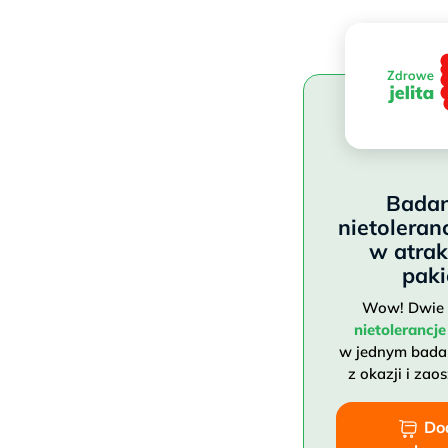
Badan
nietoleran
w atra
paki
Wow! Dwie 
nietoleranc
w jednym badan
z okazji i zao
Do