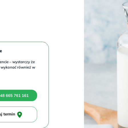
e
cie – wystarczy że
 wykonać również w
48 665 761 161
uj termin