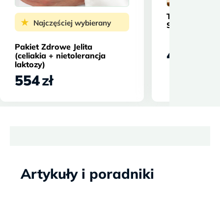
Trombofilia 
★
Najczęściej wybierany
STANDARD
Pakiet Zdrowe Jelita
467
zł
(celiakia + nietolerancja
laktozy)
554
zł
Artykuły i poradniki