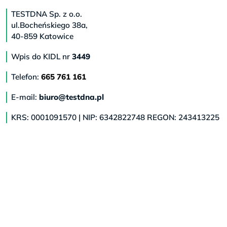
TESTDNA Sp. z o.o.
ul.Bocheńskiego 38a,
40-859 Katowice
Wpis do KIDL nr
3449
Telefon:
665 761 161
E-mail:
biuro@testdna.pl
KRS: 0001091570 | NIP: 6342822748 REGON: 243413225