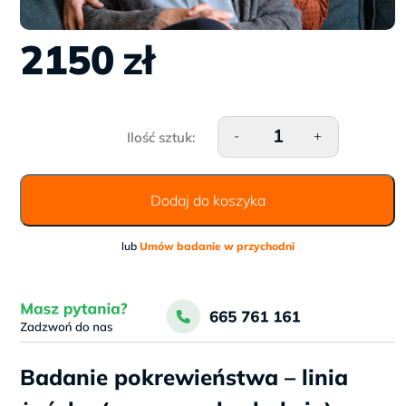
2150
zł
ilość Badanie pokrewieństwa
-
+
linia żeńska (np. wnuczka-
babcia)
Dodaj do koszyka
lub
Umów badanie w przychodni
Badanie pokrewieństwa – linia