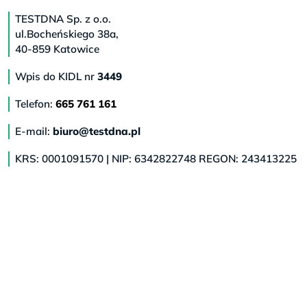
TESTDNA Sp. z o.o.
ul.Bocheńskiego 38a,
40-859 Katowice
Wpis do KIDL nr
3449
Telefon:
665 761 161
E-mail:
biuro@testdna.pl
KRS: 0001091570 | NIP: 6342822748 REGON: 243413225