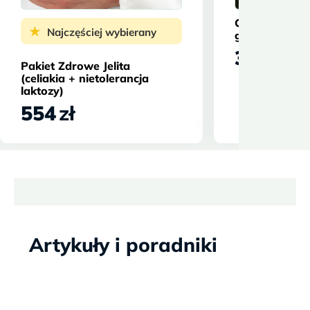
Celiakia - bad
★
Najczęściej wybierany
genetyczne
327
zł
Pakiet Zdrowe Jelita
(celiakia + nietolerancja
laktozy)
554
zł
Artykuły i poradniki