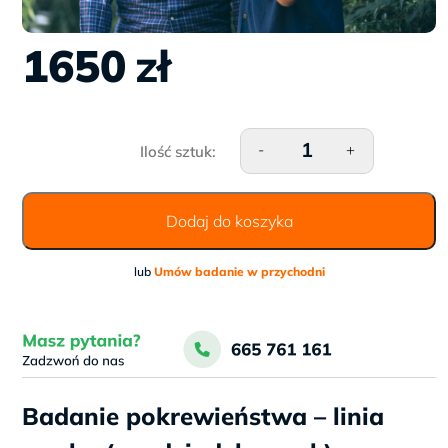
1650
zł
ilość Badanie pokrewieństwa
-
+
linia męska (np. dziadek-wnu
Dodaj do koszyka
lub
Umów badanie w przychodni
Badanie pokrewieństwa – linia