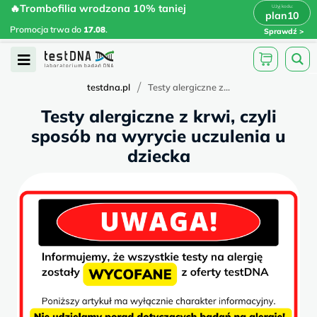
Skip
🔥Trombofilia wrodzona 10% taniej
🔥Trombofilia wrodzona 10% taniej
x
plan10
plan10
>
>
to
Promocja trwa do
.
17.08
Promocja trwa do
17.08
.
Sprawdź
content
Open
Menu
/
testdna.pl
Testy alergiczne z...
Testy alergiczne z krwi, czyli
sposób na wyrycie uczulenia u
dziecka