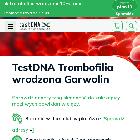
Skip
🔥Trombofilia wrodzona 10% taniej
🔥Trombofilia wrodzona 10% taniej
x
plan10
plan10
>
>
to
Promocja trwa do
.
17.08
Promocja trwa do
17.08
.
Sprawdź
content
Open
Menu
TestDNA Trombofilia
wrodzona Garwolin
Sprawdź genetyczną skłonność do zakrzepicy i
możliwych powikłań w ciąży.
Badanie w domu lub w placówce
[Sprawdź
adresy
]
Szybki wynik! Już w 4-7 dni roboczych