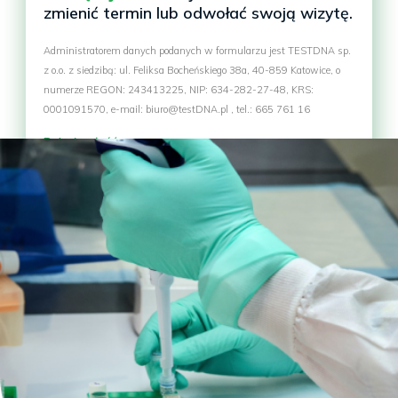
zmienić termin lub odwołać swoją wizytę.
Administratorem danych podanych w formularzu jest TESTDNA sp.
z o.o. z siedzibą: ul. Feliksa Bocheńskiego 38a, 40-859 Katowice, o
numerze REGON: 243413225, NIP: 634-282-27-48, KRS:
0001091570, e-mail: biuro@testDNA.pl , tel.: 665 761 16
Pokaż całość >>