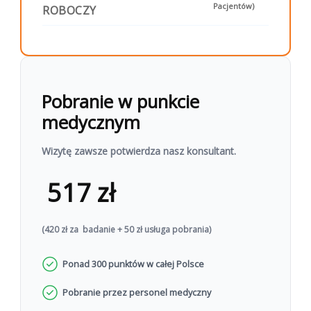
postępowanie, profilaktykę lub
Pacjentów)
ROBOCZY
suplementację
Chcesz wykonać badanie?
Zamów zestaw do domu
Umów
lub
Pobranie w punkcie
wizytę w punkcie pobrań
medycznym
Wizytę zawsze potwierdza nasz konsultant.
517 zł
(420 zł za badanie + 50 zł usługa pobrania)
Ponad 300 punktów w całej Polsce
Pobranie przez personel medyczny