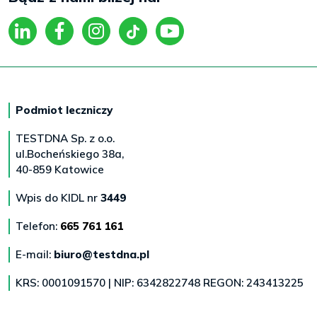
Podmiot leczniczy
TESTDNA Sp. z o.o.
ul.Bocheńskiego 38a,
40-859 Katowice
Wpis do KIDL nr
3449
Telefon:
665 761 161
E-mail:
biuro@testdna.pl
KRS: 0001091570 | NIP: 6342822748 REGON: 243413225