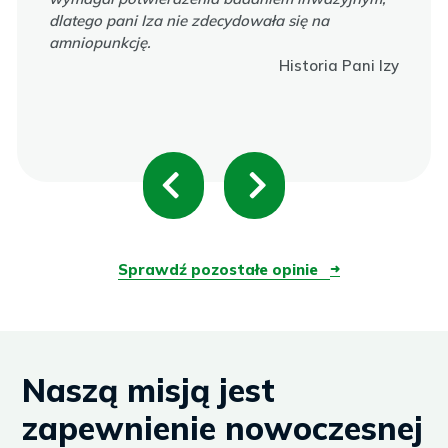
dlatego pani Iza nie zdecydowała się na
amniopunkcję.
Historia Pani Izy
P
N
r
e
e
x
Sprawdź pozostałe opinie
➜
v
t
i
Naszą misją jest
o
zapewnienie nowoczesnej