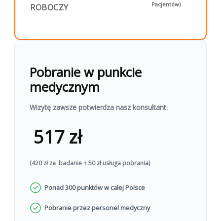
postępowanie, profilaktykę lub
Pacjentów)
ROBOCZY
suplementację
Chcesz wykonać badanie?
Zamów zestaw do domu
Umów
lub
Pobranie w punkcie
wizytę w punkcie pobrań
medycznym
Wizytę zawsze potwierdza nasz konsultant.
517 zł
(420 zł za badanie + 50 zł usługa pobrania)
Ponad 300 punktów w całej Polsce
Pobranie przez personel medyczny