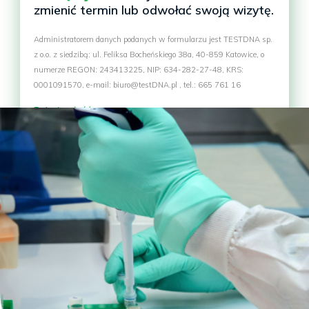
zmienić termin lub odwołać swoją wizytę.
Administratorem danych podanych w formularzu jest TESTDNA sp.
z o.o. z siedzibą: ul. Feliksa Bocheńskiego 38a, 40-859 Katowice, o
numerze REGON: 243413225, NIP: 634-282-27-48, KRS:
0001091570, e-mail: biuro@testDNA.pl , tel.: 665 761 16
Pokaż całość >>