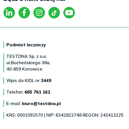
Podmiot leczniczy
TESTDNA Sp. z o.o.
ul.Bocheńskiego 38a,
40-859 Katowice
Wpis do KIDL nr
3449
Telefon:
665 761 161
E-mail:
biuro@testdna.pl
KRS: 0001091570 | NIP: 6342822748 REGON: 243413225