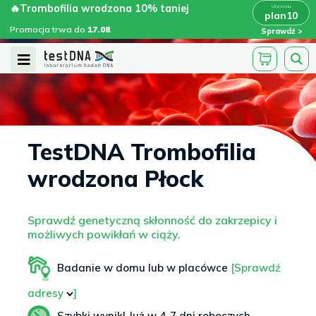
Skip
🔥Trombofilia wrodzona 10% taniej
🔥Trombofilia wrodzona 10% taniej
x
plan10
plan10
>
>
to
Promocja trwa do
.
17.08
Promocja trwa do
17.08
.
Sprawdź
content
Open
Menu
TestDNA Trombofilia
wrodzona Płock
Sprawdź genetyczną skłonność do zakrzepicy i
możliwych powikłań w ciąży.
Badanie w domu lub w placówce
[Sprawdź
adresy
]
Szybki wynik! Już w 4-7 dni roboczych