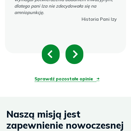
dlatego pani Iza nie zdecydowała się na
amniopunkcję.
Historia Pani Izy
P
N
r
e
e
x
Sprawdź pozostałe opinie
➜
v
t
i
Naszą misją jest
o
zapewnienie nowoczesnej