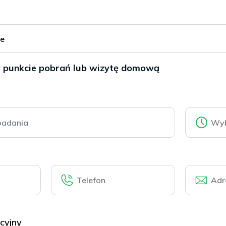
ie
w punkcie pobrań lub wizytę domową
cyjny