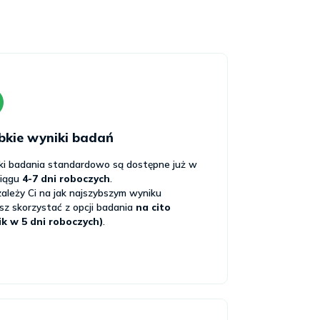
bkie wyniki badań
ki badania standardowo są dostępne już w
ciągu
4-7 dni roboczych
.
 zależy Ci na jak najszybszym wyniku
z skorzystać z opcji badania
na cito
ik w 5 dni roboczych)
.