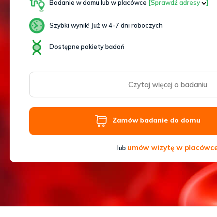
Sb
Badanie w domu lub w placówce
[Sprawdź adresy
]
9–
17
Szybki wynik! Już w 4-7 dni roboczych
Dostępne pakiety badań
Czytaj więcej o badaniu
Zamów badanie do domu
umów wizytę w placówc
lub