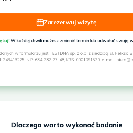
Zarezerwuj wizytę
ętaj!
W każdej chwili możesz zmienić termin lub odwołać swoją w
nych w formularzu jest TESTDNA sp. z o.o. z siedzibą: ul. Feliksa 
243413225, NIP: 634-282-27-48, KRS: 0001091570, e-mail: biuro@test
Dlaczego warto wykonać badanie