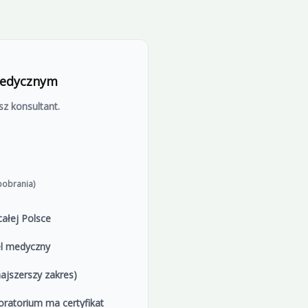
a – badania
omatem lub kurierem. To najczęściej wybierana
ytę w punkcie pobrań
medycznym
S, kiedy pojawi się do pobrania.
z konsultant.
mozygotycznym) – to ważna informacja dla lekarza. Wynik
się.)
ć omówiona z lekarzem. Jeżeli chcesz, możesz omówić wynik
pobrania)
ałej Polsce
el medyczny
ajszerszy zakres)
oratorium ma certyfikat