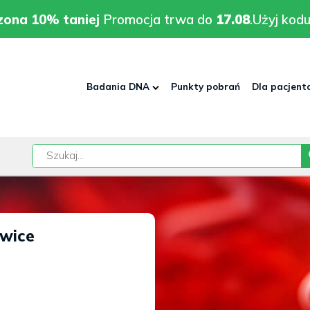
rodzona 10% taniej
Promocja trwa do
17.08
.
Użyj kodu:
pla
zona 10% taniej
Promocja trwa do
17.08
.
Użyj kodu
Badania DNA
Punkty pobrań
Dla pacjent
w
iwice