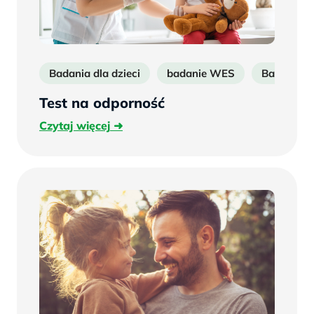
Badania dla dzieci
badanie WES
Badania n
Test na odporność
Czytaj
Czytaj więcej
więcej