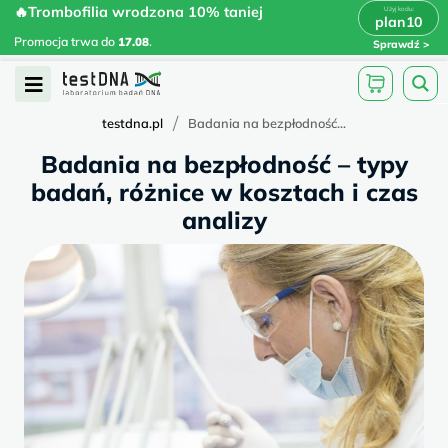
Skip
🔥Trombofilia wrodzona 10% taniej
🔥Trombofilia wrodzona 10% taniej
x
plan10
plan10
>
>
to
Promocja trwa do
.
17.08
Promocja trwa do
17.08
.
Sprawdź
content
Open
Menu
/
testdna.pl
Badania na bezpłodność...
Badania na bezpłodność – typy
badań, różnice w kosztach i czas
analizy