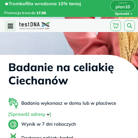
Skip
🔥Trombofilia wrodzona 10% taniej
🔥Trombofilia wrodzona 10% taniej
x
plan10
plan10
>
>
to
Promocja trwa do
.
17.08
Promocja trwa do
17.08
.
Sprawdź
content
Open
Menu
Badanie na celiakię
Ciechanów
Badania wykonasz w domu lub w placówce
[Sprawdź adresy
]
Wynik w 7 dni roboczych
Dostępne pakiety badań