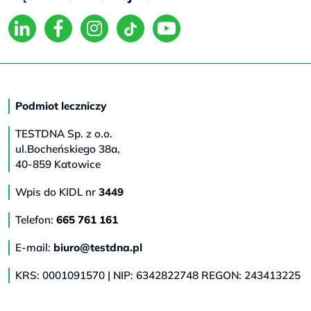
Podmiot leczniczy
TESTDNA Sp. z o.o.
ul.Bocheńskiego 38a,
40-859 Katowice
Wpis do KIDL nr
3449
Telefon:
665 761 161
E-mail:
biuro@testdna.pl
KRS: 0001091570 | NIP: 6342822748 REGON: 243413225