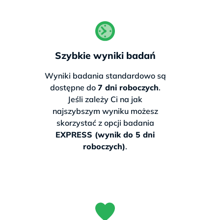
To zaledwie niewielka dopłata do
drugiego badania — wynik ważny na
całe życie.
Szybkie wyniki badań
327 zł
Wyniki badania standardowo są
dostępne do
7 dni roboczych
.
Cena zawiera
Jeśli zależy Ci na jak
darmową przesyłkę
najszybszym wyniku możesz
(bez badania na nietolerancję laktozy)
skorzystać z opcji badania
EXPRESS (wynik do 5 dni
Zamów teraz
roboczych)
.