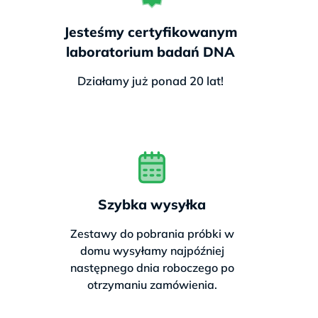
Gwarancja na próbki:
brak
Jesteśmy certyfikowanym
ryzyka
nieprawidłowego
laboratorium badań DNA
pobrania
Działamy już ponad 20 lat!
Opcja dodatkowa:
🎁 Chcesz sprawdzić więcej za
mniej?
Szybka wysyłka
Tak, chcę pakiet poszerzony o
Zestawy do pobrania próbki w
nietolerancję laktozy – najczęstszą
domu wysyłamy najpóźniej
przyczynę dolegliwości pokarmowych.
następnego dnia roboczego po
Tylko 554 zł
za
2 testy w 1 pakiecie –
otrzymaniu zamówienia.
„Zdrowe Jelita”
.