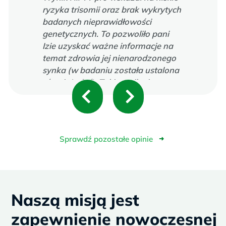
ryzyka trisomii oraz brak wykrytych
badanych nieprawidłowości
genetycznych. To pozwoliło pani
Izie uzyskać ważne informacje na
temat zdrowia jej nienarodzonego
synka (w badaniu została ustalona
również płeć). Taki wynik nie
P
N
wymagał potwierdzenia badaniem
inwazyjnym, dlatego pani Iza nie
r
e
zdecydowała się na amniopunkcję.
e
x
Sprawdź pozostałe opinie
➜
v
t
i
Naszą misją jest
o
zapewnienie nowoczesnej