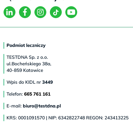
Podmiot leczniczy
TESTDNA Sp. z o.o.
ul.Bocheńskiego 38a,
40-859 Katowice
Wpis do KIDL nr
3449
Telefon:
665 761 161
E-mail:
biuro@testdna.pl
KRS: 0001091570 | NIP: 6342822748 REGON: 243413225