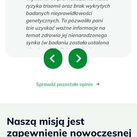
ryzyka trisomii oraz brak wykrytych
badanych nieprawidłowości
genetycznych. To pozwoliło pani
Izie uzyskać ważne informacje na
temat zdrowia jej nienarodzonego
synka (w badaniu została ustalona
również płeć). Taki wynik nie
P
N
wymagał potwierdzenia badaniem
inwazyjnym, dlatego pani Iza nie
r
e
zdecydowała się na amniopunkcję.
e
x
Sprawdź pozostałe opinie
➜
v
t
i
Naszą misją jest
o
zapewnienie nowoczesnej