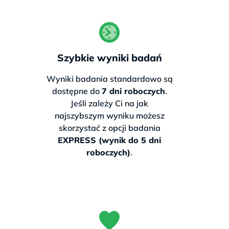
To zaledwie niewielka dopłata do
drugiego badania — wynik ważny na
całe życie.
Szybkie wyniki badań
327 zł
Wyniki badania standardowo są
dostępne do
7 dni roboczych
.
Cena zawiera
Jeśli zależy Ci na jak
darmową przesyłkę
najszybszym wyniku możesz
(bez badania na nietolerancję laktozy)
skorzystać z opcji badania
EXPRESS (wynik do 5 dni
Zamów teraz
roboczych)
.