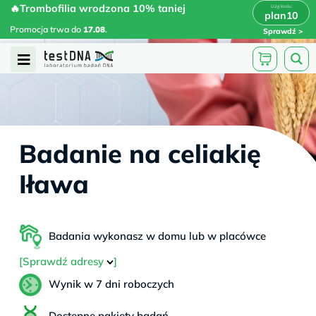
Skip
🔥Trombofilia wrodzona 10% taniej
🔥Trombofilia wrodzona 10% taniej
x
plan10
plan10
>
>
to
Promocja trwa do
.
17.08
Promocja trwa do
17.08
.
Sprawdź
content
Open
Menu
Badanie na celiakię
Iława
Badania wykonasz w domu lub w placówce
[Sprawdź adresy
]
Wynik w 7 dni roboczych
Dostępne pakiety badań