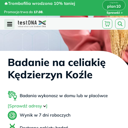
Skip
🔥Trombofilia wrodzona 10% taniej
🔥Trombofilia wrodzona 10% taniej
x
plan10
plan10
>
>
to
Promocja trwa do
.
17.08
Promocja trwa do
17.08
.
Sprawdź
content
Open
Menu
Badanie na celiakię
Kędzierzyn Koźle
Badania wykonasz w domu lub w placówce
[Sprawdź adresy
]
Wynik w 7 dni roboczych
Dostępne pakiety badań