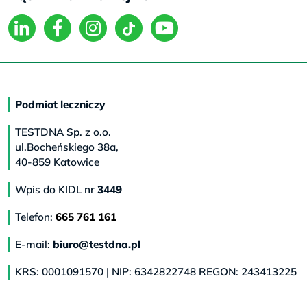
Podmiot leczniczy
TESTDNA Sp. z o.o.
ul.Bocheńskiego 38a,
40-859 Katowice
Wpis do KIDL nr
3449
Telefon:
665 761 161
E-mail:
biuro@testdna.pl
KRS: 0001091570 | NIP: 6342822748 REGON: 243413225