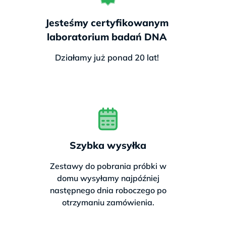
Gwarancja na próbki:
brak
Jesteśmy certyfikowanym
ryzyka
nieprawidłowego
laboratorium badań DNA
pobrania
Działamy już ponad 20 lat!
Opcja dodatkowa:
🎁 Chcesz sprawdzić więcej za
mniej?
Szybka wysyłka
Tak, chcę pakiet poszerzony o
Zestawy do pobrania próbki w
nietolerancję laktozy – najczęstszą
domu wysyłamy najpóźniej
przyczynę dolegliwości pokarmowych.
następnego dnia roboczego po
Tylko 554 zł
za
2 testy w 1 pakiecie –
otrzymaniu zamówienia.
„Zdrowe Jelita”
.