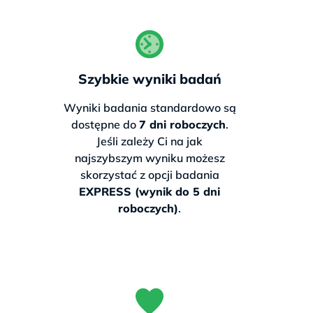
To zaledwie niewielka dopłata do
drugiego badania — wynik ważny na
całe życie.
Szybkie wyniki badań
327 zł
Wyniki badania standardowo są
dostępne do
7 dni roboczych
.
Cena zawiera
Jeśli zależy Ci na jak
darmową przesyłkę
najszybszym wyniku możesz
(bez badania na nietolerancję laktozy)
skorzystać z opcji badania
EXPRESS (wynik do 5 dni
Zamów teraz
roboczych)
.