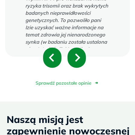
ryzyka trisomii oraz brak wykrytych
badanych nieprawidłowości
genetycznych. To pozwoliło pani
Izie uzyskać ważne informacje na
temat zdrowia jej nienarodzonego
synka (w badaniu została ustalona
również płeć). Taki wynik nie
P
N
wymagał potwierdzenia badaniem
inwazyjnym, dlatego pani Iza nie
r
e
zdecydowała się na amniopunkcję.
e
x
Sprawdź pozostałe opinie
➜
v
t
i
Naszą misją jest
o
zapewnienie nowoczesnej