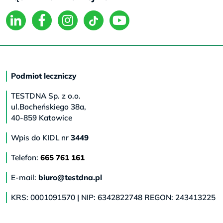
Podmiot leczniczy
TESTDNA Sp. z o.o.
ul.Bocheńskiego 38a,
40-859 Katowice
Wpis do KIDL nr
3449
Telefon:
665 761 161
E-mail:
biuro@testdna.pl
KRS: 0001091570 | NIP: 6342822748 REGON: 243413225