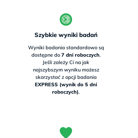
To zaledwie niewielka dopłata do
drugiego badania — wynik ważny na
całe życie.
Szybkie wyniki badań
327 zł
Wyniki badania standardowo są
dostępne do
7 dni roboczych
.
Cena zawiera
Jeśli zależy Ci na jak
darmową przesyłkę
najszybszym wyniku możesz
(bez badania na nietolerancję laktozy)
skorzystać z opcji badania
EXPRESS (wynik do 5 dni
Zamów teraz
roboczych)
.