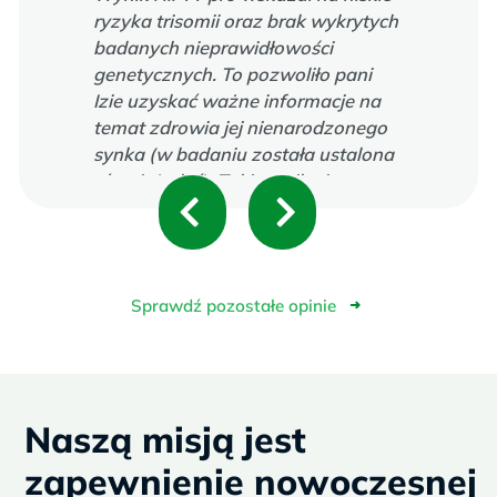
ryzyka trisomii oraz brak wykrytych
badanych nieprawidłowości
genetycznych. To pozwoliło pani
Izie uzyskać ważne informacje na
temat zdrowia jej nienarodzonego
synka (w badaniu została ustalona
również płeć). Taki wynik nie
P
N
wymagał potwierdzenia badaniem
inwazyjnym, dlatego pani Iza nie
r
e
zdecydowała się na amniopunkcję.
e
x
Sprawdź pozostałe opinie
➜
v
t
i
Naszą misją jest
o
zapewnienie nowoczesnej