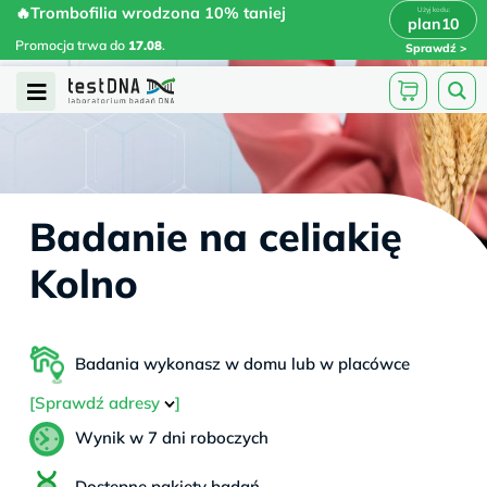
Skip
🔥Trombofilia wrodzona 10% taniej
🔥Trombofilia wrodzona 10% taniej
x
plan10
plan10
>
>
to
Promocja trwa do
.
17.08
Promocja trwa do
17.08
.
Sprawdź
content
Open
Menu
Badanie na celiakię
Kolno
Badania wykonasz w domu lub w placówce
[Sprawdź adresy
]
Wynik w 7 dni roboczych
Dostępne pakiety badań