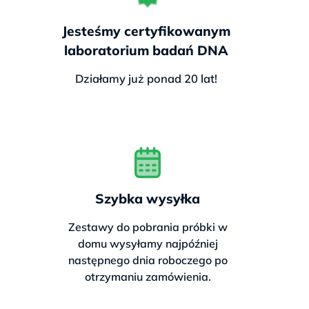
Gwarancja na próbki:
brak
Jesteśmy certyfikowanym
ryzyka
nieprawidłowego
laboratorium badań DNA
pobrania
Działamy już ponad 20 lat!
Opcja dodatkowa:
🎁 Chcesz sprawdzić więcej za
mniej?
Szybka wysyłka
Tak, chcę pakiet poszerzony o
Zestawy do pobrania próbki w
nietolerancję laktozy – najczęstszą
domu wysyłamy najpóźniej
przyczynę dolegliwości pokarmowych.
następnego dnia roboczego po
Tylko 554 zł
za
2 testy w 1 pakiecie –
otrzymaniu zamówienia.
„Zdrowe Jelita”
.