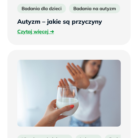
Badania dla dzieci
Badania na autyzm
bad
Autyzm – jakie są przyczyny
Czytaj
Czytaj więcej
więcej