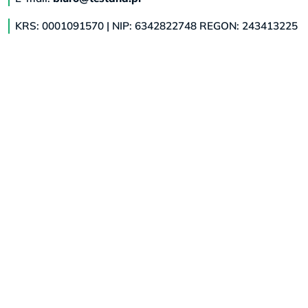
KRS: 0001091570 | NIP: 6342822748 REGON: 243413225