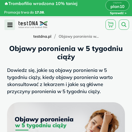
Skip
🔥Trombofilia wrodzona 10% taniej
🔥Trombofilia wrodzona 10% taniej
x
plan10
plan10
>
>
to
Promocja trwa do
.
17.08
Promocja trwa do
17.08
.
Sprawdź
content
Open
Menu
/
testdna.pl
Objawy poronienia w...
Objawy poronienia w 5 tygodniu
ciąży
Dowiedz się, jakie są objawy poronienia w 5
tygodniu ciąży, kiedy objawy poronienia warto
skonsultować z lekarzem i jakie są główne
przyczyny poronienia w 5 tygodniu ciąży.