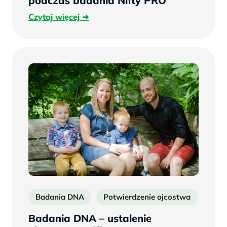
podczas badania Nifty PRO
Czytaj
Czytaj więcej
więcej
Badania DNA
Potwierdzenie ojcostwa
Test
Badania DNA – ustalenie