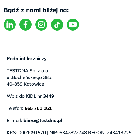
Bądź z nami bliżej na:
Podmiot leczniczy
TESTDNA Sp. z o.o.
ul.Bocheńskiego 38a,
40-859 Katowice
Wpis do KIDL nr
3449
Telefon:
665 761 161
E-mail:
biuro@testdna.pl
KRS: 0001091570 | NIP: 6342822748 REGON: 243413225