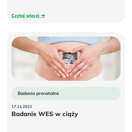
genetycznych
w
Czytaj
Czytaj więcej
testDNA
więcej
Badania prenatalne
17.11.2022
Badanie WES w ciąży
Badanie
WES
w