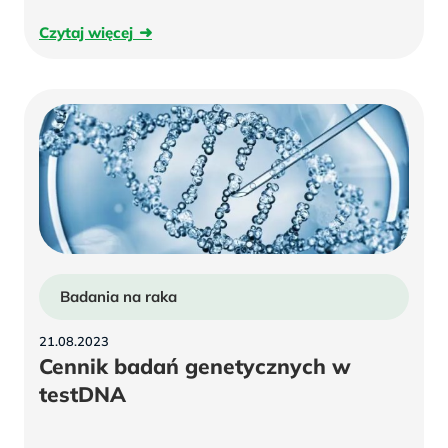
płynu
Czytaj
Czytaj więcej
owodniowego
więcej
Badania na raka
21.08.2023
Cennik badań genetycznych w
testDNA
Cennik
badań