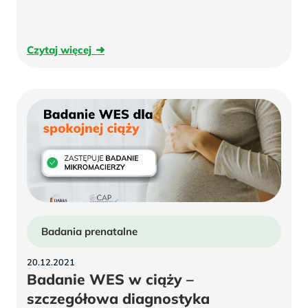
ciąży
Czytaj
Czytaj więcej
więcej
Badania prenatalne
20.12.2021
Badanie WES w ciąży –
szczegółowa diagnostyka