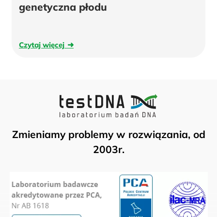
genetyczna płodu
Badanie
WES
w
Czytaj
Czytaj więcej
ciąży
więcej
–
szczegółowa
diagnostyka
genetyczna
płodu
Zmieniamy problemy w rozwiązania, od
2003r.