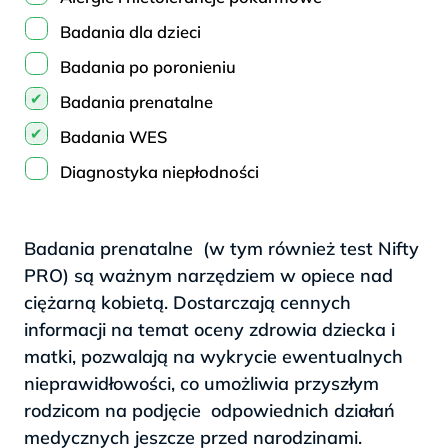
Badania dla dzieci
Badania po poronieniu
Badania prenatalne
Badania WES
Diagnostyka niepłodności
Przygotowanie do ciąży
Test zdrady
Badania prenatalne (w tym również test Nifty
PRO) są ważnym narzędziem w opiece nad
Testy na ojcostwo i pokrewieństwo
ciężarną kobietą. Dostarczają cennych
Test NIFTY
informacji na temat oceny zdrowia dziecka i
Trombofilia wrodzona
matki, pozwalają na wykrycie ewentualnych
Zakrzepica
nieprawidłowości, co umożliwia przyszłym
rodzicom na podjęcie odpowiednich działań
medycznych jeszcze przed narodzinami.