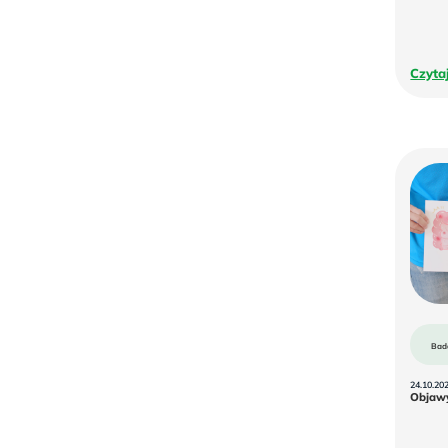
Czyta
Bad
24.10.20
Objawy