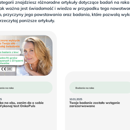
ategorii znajdziesz różnorodne artykuły dotyczące badań na rak
jak ważna jest świadomość i wiedza w przypadku tego nowotworu.
, przyczyny jego powstawania oraz badania, które pozwolą wykr
rzeczytaj poniższe artykuły.
ania na raka
Badania na raka
25
10.01.2025
aka na oku, zanim da o sobie
Twoje badanie zostało wstępnie
Miej
Twoje
Wykonaj test OnkoPuls
zarezerwowane
raka
badanie
na
zostało
oku,
wstępnie
zanim
zarezerwowane
da
o
sobie