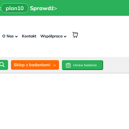
x
>
n10
Sprawdź
:
plan10
Sprawdź
>
shopping
O Nas
Kontakt
Współpraca
cart
Sklep z badaniami
Umów badanie