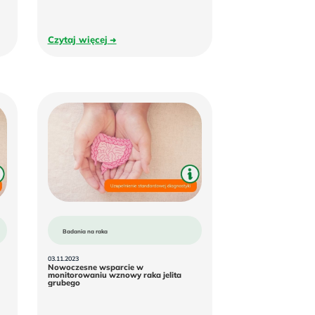
Czytaj
Czytaj więcej
więcej
Badania na raka
03.11.2023
Nowoczesne wsparcie w
monitorowaniu wznowy raka jelita
Nowoczesne
grubego
wsparcie
w
monitorowaniu
wznowy