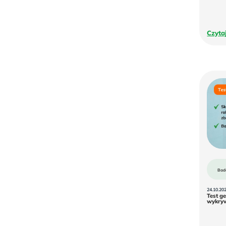
Czyta
Bad
24.10.20
Test g
wykryw