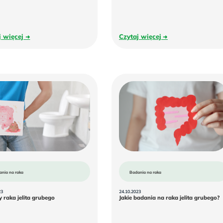
wykrywający
i
raka
biegunki
jelita
grubego
Czytaj
Czytaj
j więcej
Czytaj więcej
więcej
więcej
ania na raka
Badania na raka
23
24.10.2023
Objawy
J
 raka jelita grubego
Jakie badania na raka jelita grubego?
raka
jelita
grubego
r
j