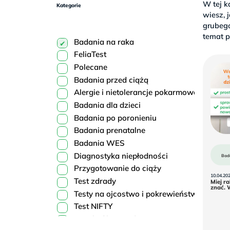
Sb
W tej k
Kategorie
9–
wiesz, 
17
grubego
temat p
Badania na raka
FeliaTest
Polecane
Badania przed ciążą
Alergie i nietolerancje pokarmowe
Badania dla dzieci
Badania po poronieniu
Badania prenatalne
Badania WES
Diagnostyka niepłodności
Bad
Przygotowanie do ciąży
10.04.20
Test zdrady
Miej r
znać. 
Testy na ojcostwo i pokrewieństwo
Test NIFTY
Trombofilia wrodzona