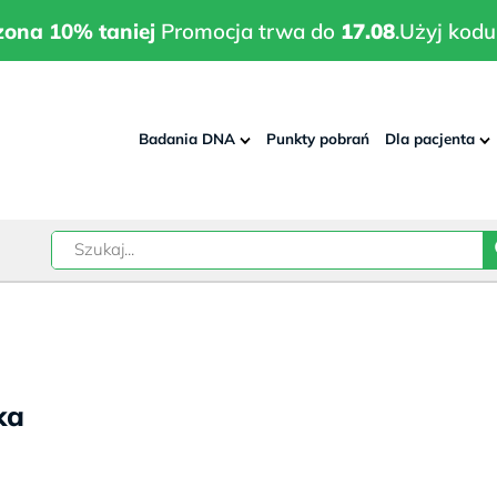
wrodzona 10% taniej
Promocja trwa do
17.08
.
Użyj kodu:
pla
zona 10% taniej
Promocja trwa do
17.08
.
Użyj kodu
Badania DNA
Punkty pobrań
Dla pacjenta
–
w
ka