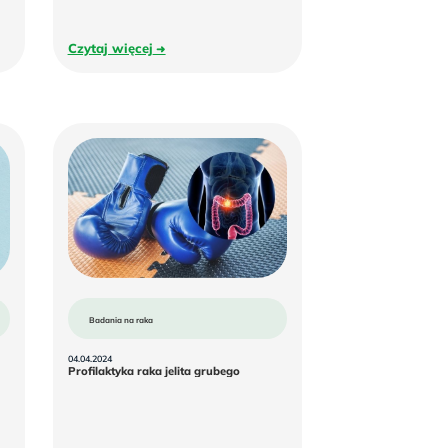
Czytaj
Czytaj więcej
więcej
Badania na raka
04.04.2024
Profilaktyka
Profilaktyka raka jelita grubego
raka
jelita
grubego