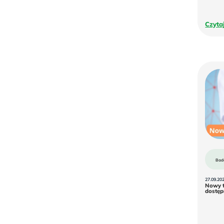
Czyta
Bad
27.09.20
Nowy t
dostęp