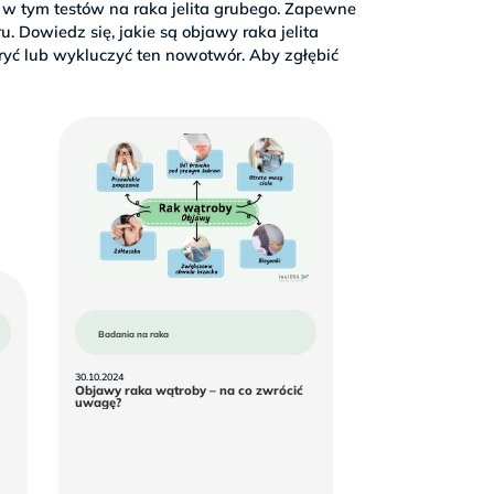
a w tym testów na raka jelita grubego. Zapewne
 Dowiedz się, jakie są objawy raka jelita
yć lub wykluczyć ten nowotwór. Aby zgłębić
Badania na raka
30.10.2024
Objawy raka wątroby – na co zwrócić
Objawy
uwagę?
raka
wątroby
–
na
co
zwrócić
uwagę?