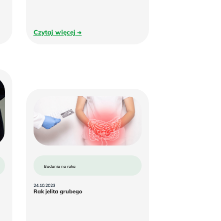
raka
jelita
grubego
Czytaj
Czytaj więcej
więcej
Badania na raka
24.10.2023
Rak
Rak jelita grubego
jelita
grubego