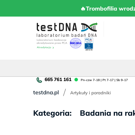
Skip
to
🔥Trombofilia 
🔥Trombofilia wrod
content
Pn
Pn–czw 7–18 | Pt 7–17 | Sb 9–17
cz
/
7–
testdna.pl
Artykuły i poradniki
18
|
Pt
Kategoria:
Badania na ra
7–
17
|