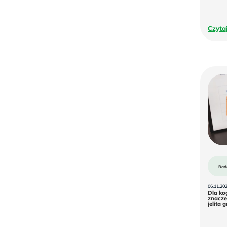
Czyta
Bad
06.11.20
Dla ko
znacze
jelita 