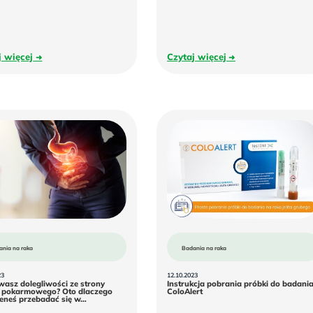
Czytaj
Czytaj
j więcej
Czytaj więcej
więcej
więcej
ania na raka
Badania na raka
23
12.10.2023
asz dolegliwości ze strony
Instrukcja pobrania próbki do badani
Instrukcja
 pokarmowego? Oto dlaczego
ColoAlert
Odczuwasz
pobrania
eneś przebadać się w…
dolegliwości
próbki