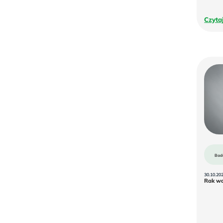
Zakrzepica
Czyta
Bad
30.10.20
Rak w