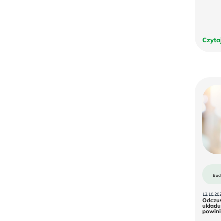
Czyta
Bad
13.10.20
Odczuw
układu
powini