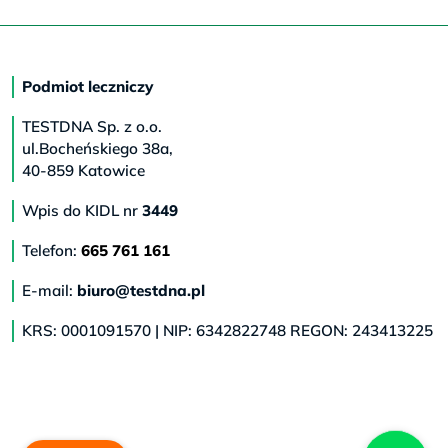
Podmiot leczniczy
TESTDNA Sp. z o.o.
ul.Bocheńskiego 38a,
40-859 Katowice
Wpis do KIDL nr
3449
Telefon:
665 761 161
E-mail:
biuro@testdna.pl
KRS: 0001091570 | NIP: 6342822748 REGON: 243413225