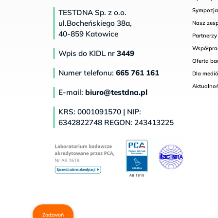
Sympozja 
TESTDNA Sp. z o.o.
ul.Bocheńskiego 38a,
Nasz zes
40-859 Katowice
Partnerzy
Współpra
Wpis do KIDL nr
3449
Oferta b
Numer telefonu:
665 761 161
Dla medi
Aktualnoś
E-mail:
biuro@testdna.pl
KRS: 0001091570 | NIP:
6342822748 REGON: 243413225
Zadzwoń