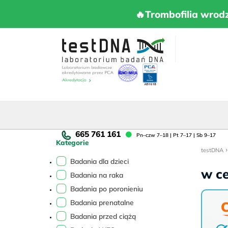
Skip
to
🔥Trombofilia 
🔥Trombofilia wrod
content
Pn
Pn–czw 7–18 | Pt 7–17 | Sb 9–17
Kategorie
cz
7–
Badania dla dzieci
18
w ce
Badania na raka
|
Pt
Badania po poronieniu
7–
Badania prenatalne
17
Badania przed ciążą
|