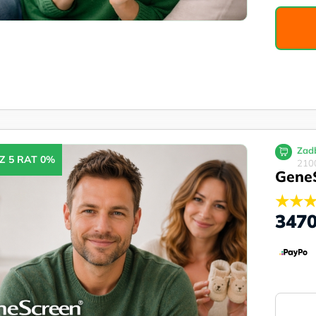
Zadb
Z 5 RAT 0%
2100
Gene
★★
347