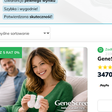
Zadb
Z 5 RAT 0%
2100
GeneS
★★
347