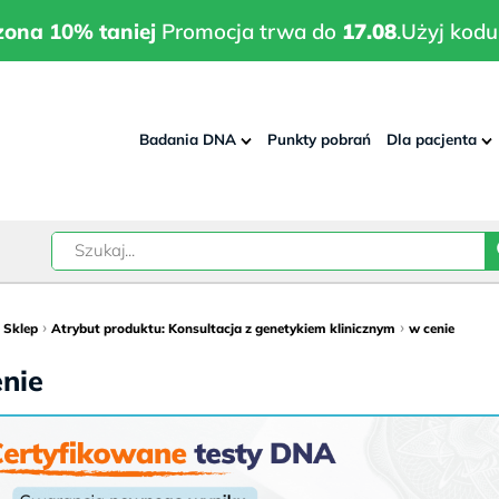
wrodzona 10% taniej
Promocja trwa do
17.08
.
Użyj kodu:
pla
zona 10% taniej
Promocja trwa do
17.08
.
Użyj kodu
Badania DNA
Punkty pobrań
Dla pacjenta
–
w
›
›
›
Sklep
Atrybut produktu: Konsultacja z genetykiem klinicznym
w cenie
nie