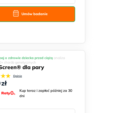
Umów badanie
aj o zdrowie dziecka przed ciążą
analiza
+ chorób genetycznych
Screen® dla pary
★★★
Opinie
0
zł
Kup teraz i zapłać później za 30
dni