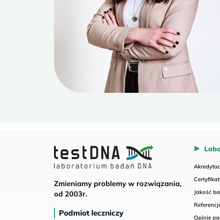
Labo
Akredyta
Certyfika
Zmieniamy problemy w rozwiązania,
Jakość b
od 2003r.
Referencj
Podmiot leczniczy
Opinie p