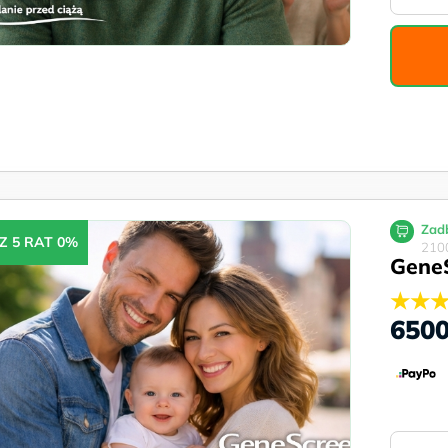
Zadb
Z 5 RAT 0%
2100
Gene
★★
650