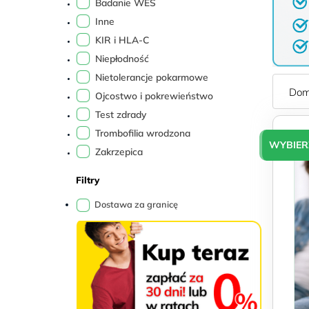
Sb
Badanie WES
9–
Inne
17
KIR i HLA-C
Niepłodność
Nietolerancje pokarmowe
Ojcostwo i pokrewieństwo
Test zdrady
Trombofilia wrodzona
WYBIER
Zakrzepica
Filtry
Dostawa za granicę