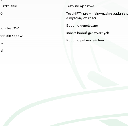
i szkolenia
Testy na ojcostwo
pół
Test NIFTY pro – nieinwazyjne badanie 
o wysokiej czułości
Badania genetyczne
ca z testDNA
Indeks badań genetycznych
adań dla sądów
Badania pokrewieństwa
ów
ci