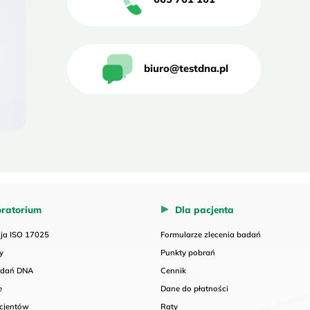
biuro@testdna.pl
ratorium
Dla pacjenta
cja ISO 17025
Formularze zlecenia badań
ty
Punkty pobrań
adań DNA
Cennik
e
Dane do płatności
acjentów
Raty