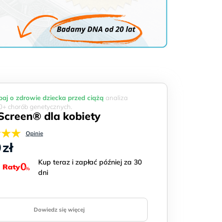
aj o zdrowie dziecka przed ciążą
analiza
+ chorób genetycznych.
creen® dla kobiety
★★★
Opinie
0
zł
Kup teraz i zapłać później za 30
dni
Dowiedz się więcej