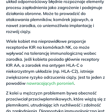
układ odpornościowy błędnie rozpoznaje elementy
procesu zapłodnienia jako zagrożenie i podejmuje
działania obronne. Może to prowadzić do
atakowania plemników, komórek jajowych, a
nawet zarodka, co uniemożliwia implantację i
rozwój ciąży.
Wiele kobiet ma nieprawidłowe proporcje
receptorów KIR na komórkach NK, co może
wpływać na tolerancję immunologiczną wobec
zarodka. Jeśli kobieta posiada głównie receptory
KIR AA, a zarodek ma antygen HLA-C o
niekorzystnym układzie (np. HLA-C2), istnieje
zwiększone ryzyko odrzucenia ciąży. Jest to jeden z
powodów
nawracających poronień
.
Z kolei u mężczyzn problemem bywa obecność
przeciwciał przeciwplemnikowych, które wiążą się z
plemnikami, utrudniając ich ruchliwość i zdolność
do zapłodnienia. Diagnostyka immunologiczna jest