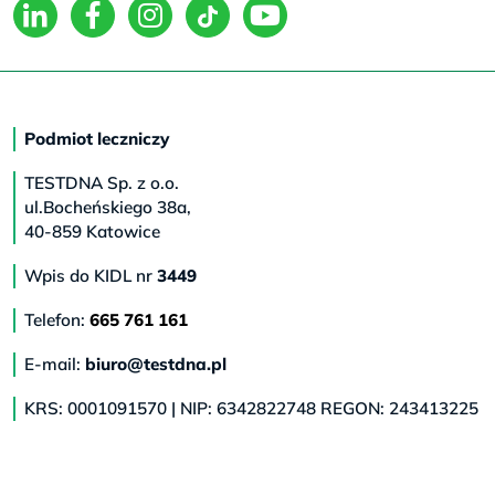
Podmiot leczniczy
TESTDNA Sp. z o.o.
ul.Bocheńskiego 38a,
40-859 Katowice
Wpis do KIDL nr
3449
Telefon:
665 761 161
E-mail:
biuro@testdna.pl
KRS: 0001091570 | NIP: 6342822748 REGON: 243413225