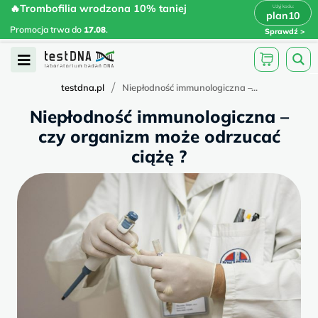
Skip
🔥Trombofilia wrodzona 10% taniej
🔥Trombofilia wrodzona 10% taniej
x
plan10
plan10
>
>
to
Promocja trwa do
.
17.08
Promocja trwa do
17.08
.
Sprawdź
content
Open
Menu
/
testdna.pl
Niepłodność immunologiczna –...
Niepłodność immunologiczna –
czy organizm może odrzucać
ciążę ?