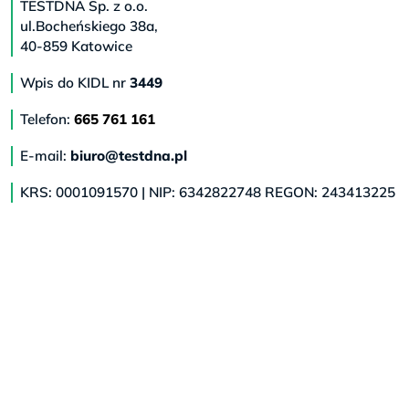
TESTDNA Sp. z o.o.
ul.Bocheńskiego 38a,
40-859 Katowice
Wpis do KIDL nr
3449
Telefon:
665 761 161
E-mail:
biuro@testdna.pl
KRS: 0001091570 | NIP: 6342822748 REGON: 243413225