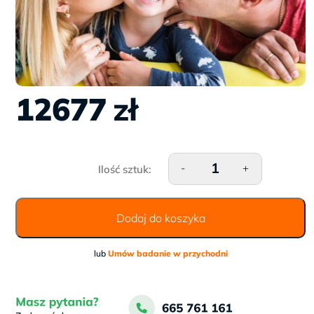
12677
zł
ilość Badanie WES STANDA
-
+
TRIO (1+2) - analiza
porównawcza genów dziecka
rodziców
Dodaj do koszyka
lub
Umów badanie w przychodni