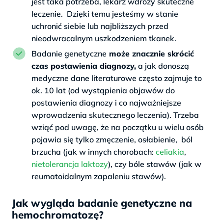
jest taka potrzeba, lekarz wdroży skuteczne
leczenie. Dzięki temu jesteśmy w stanie
uchronić siebie lub najbliższych przed
nieodwracalnym uszkodzeniem tkanek.
Badanie genetyczne
może znacznie skrócić
czas postawienia diagnozy,
a jak donoszą
medyczne dane literaturowe często zajmuje to
ok. 10 lat (od wystąpienia objawów do
postawienia diagnozy i co najważniejsze
wprowadzenia skutecznego leczenia). Trzeba
wziąć pod uwagę, że na początku u wielu osób
pojawia się tylko zmęczenie, osłabienie, ból
brzucha (jak w innych chorobach:
celiakia
,
nietolerancja laktozy
), czy bóle stawów (jak w
reumatoidalnym zapaleniu stawów).
Jak wygląda badanie genetyczne na
hemochromatozę?