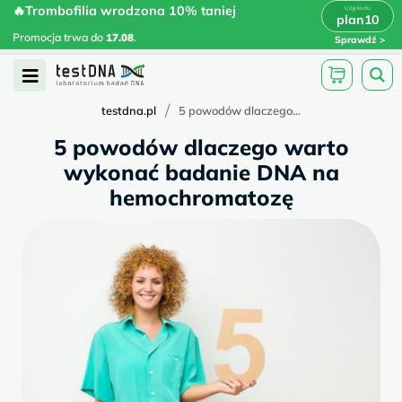
Skip
🔥Trombofilia wrodzona 10% taniej
🔥Trombofilia wrodzona 10% taniej
x
plan10
plan10
>
>
to
Promocja trwa do
.
17.08
Promocja trwa do
17.08
.
Sprawdź
content
Open
Menu
/
testdna.pl
5 powodów dlaczego...
5 powodów dlaczego warto
wykonać badanie DNA na
hemochromatozę