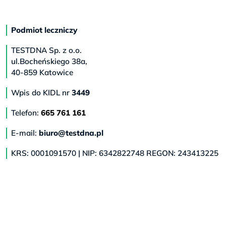
Podmiot leczniczy
TESTDNA Sp. z o.o.
ul.Bocheńskiego 38a,
40-859 Katowice
Wpis do KIDL nr
3449
Telefon:
665 761 161
E-mail:
biuro@testdna.pl
KRS: 0001091570 | NIP: 6342822748 REGON: 243413225