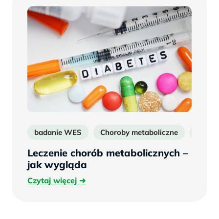
badanie WES
Choroby metaboliczne
Badani
Leczenie chorób metabolicznych –
jak wygląda
Czytaj
Czytaj więcej
więcej