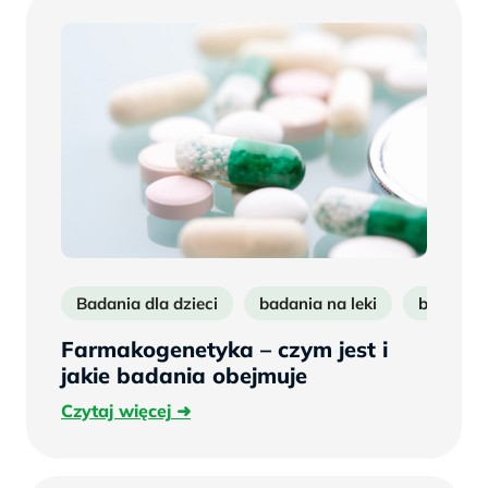
Badania dla dzieci
badania na leki
badanie
Farmakogenetyka – czym jest i
jakie badania obejmuje
Czytaj
Czytaj więcej
więcej