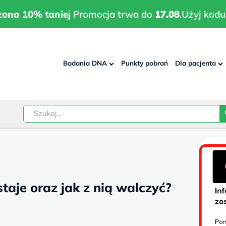
wrodzona 10% taniej
Promocja trwa do
17.08
.
Użyj kodu:
pla
zona 10% taniej
Promocja trwa do
17.08
.
Użyj kodu
Badania DNA
Punkty pobrań
Dla pacjenta
–
w
taje oraz jak z nią walczyć?