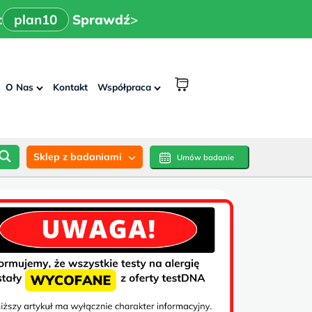
x
>
n10
Sprawdź
:
plan10
Sprawdź
>
shopping
O Nas
Kontakt
Współpraca
cart
Sklep z badaniami
Umów badanie