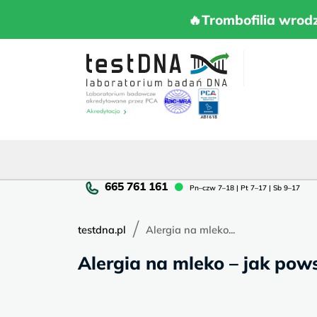
Skip
to
🔥Trombofilia 
🔥Trombofilia wrod
content
Pn
Pn–czw 7–18 | Pt 7–17 | Sb 9–17
cz
7–
/
18
testdna.pl
Alergia na mleko...
|
Alergia na mleko – jak pows
Pt
7–
17
|