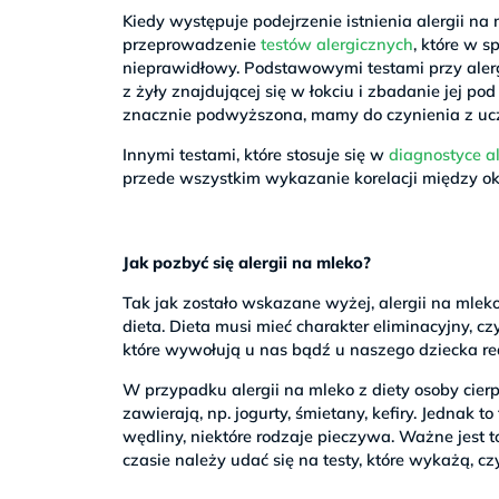
Kiedy występuje podejrzenie istnienia alergii na
przeprowadzenie
testów alergicznych
, które w 
nieprawidłowy. Podstawowymi testami przy aler
z żyły znajdującej się w łokciu i zbadanie jej po
znacznie podwyższona, mamy do czynienia z uc
Innymi testami, które stosuje się w
diagnostyce al
przede wszystkim wykazanie korelacji między o
Jak pozbyć się alergii na mleko?
Tak jak zostało wskazane wyżej, alergii na mleko
dieta. Dieta musi mieć charakter eliminacyjny, c
które wywołują u nas bądź u naszego dziecka rea
W przypadku alergii na mleko z diety osoby cierp
zawierają, np. jogurty, śmietany, kefiry. Jednak t
wędliny, niektóre rodzaje pieczywa. Ważne jest 
czasie należy udać się na testy, które wykażą, c