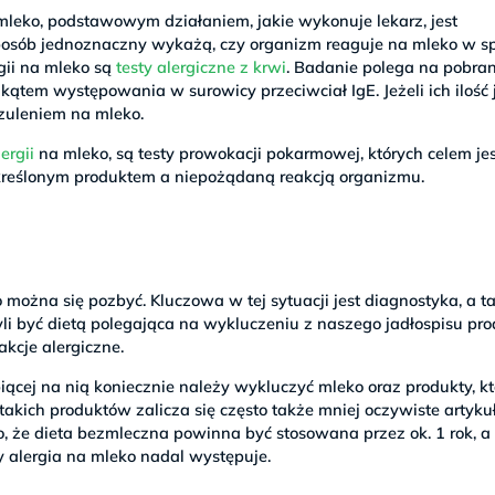
 mleko, podstawowym działaniem, jakie wykonuje lekarz, jest
sposób jednoznaczny wykażą, czy organizm reaguje na mleko w s
gii na mleko są
testy alergiczne z krwi
. Badanie polega na pobran
d kątem występowania w surowicy przeciwciał IgE. Jeżeli ich ilość 
zuleniem na mleko.
ergii
na mleko, są testy prowokacji pokarmowej, których celem je
kreślonym produktem a niepożądaną reakcją organizmu.
 można się pozbyć. Kluczowa w tej sytuacji jest diagnostyka, a t
zyli być dietą polegająca na wykluczeniu z naszego jadłospisu pr
kcje alergiczne.
iącej na nią koniecznie należy wykluczyć mleko oraz produkty, kt
o takich produktów zalicza się często także mniej oczywiste artykuł
to, że dieta bezmleczna powinna być stosowana przez ok. 1 rok, a
zy alergia na mleko nadal występuje.