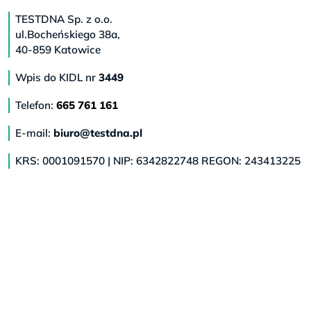
TESTDNA Sp. z o.o.
ul.Bocheńskiego 38a,
40-859 Katowice
Wpis do KIDL nr
3449
Telefon:
665 761 161
E-mail:
biuro@testdna.pl
KRS: 0001091570 | NIP: 6342822748 REGON: 243413225