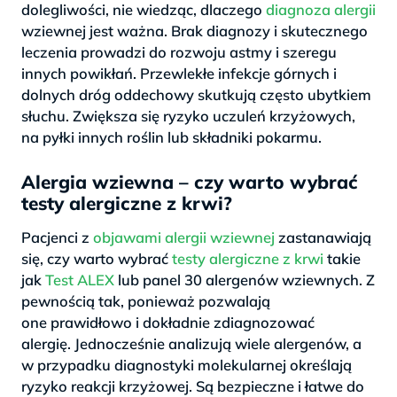
dolegliwości, nie wiedząc, dlaczego
diagnoza alergii
wziewnej jest ważna. Brak diagnozy i skutecznego
leczenia prowadzi do rozwoju astmy i szeregu
innych powikłań. Przewlekłe infekcje górnych i
dolnych dróg oddechowy skutkują często ubytkiem
słuchu. Zwiększa się ryzyko uczuleń krzyżowych,
na pyłki innych roślin lub składniki pokarmu.
Alergia wziewna – czy warto wybrać
testy alergiczne z krwi?
Pacjenci z
objawami alergii wziewnej
zastanawiają
się, czy warto wybrać
testy alergiczne z krwi
takie
jak
Test ALEX
lub panel 30 alergenów wziewnych. Z
pewnością tak, ponieważ pozwalają
one prawidłowo i dokładnie zdiagnozować
alergię. Jednocześnie analizują wiele alergenów, a
w przypadku diagnostyki molekularnej określają
ryzyko reakcji krzyżowej. Są bezpieczne i łatwe do