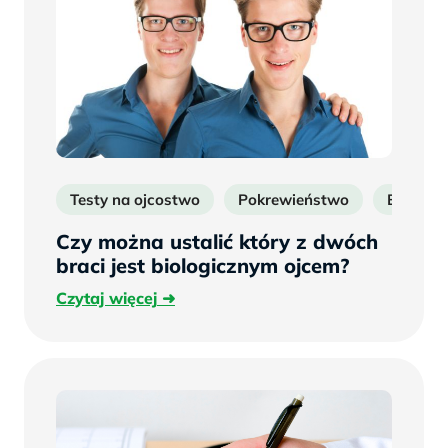
Testy na ojcostwo
Pokrewieństwo
Badani
Czy można ustalić który z dwóch
braci jest biologicznym ojcem?
Czytaj
Czytaj więcej
więcej