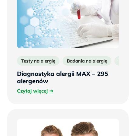
Testy na alergię
Badania na alergię
Testy al
Diagnostyka alergii MAX – 295
alergenów
Czytaj
Czytaj więcej
więcej