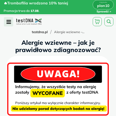
Skip
🔥Trombofilia wrodzona 10% taniej
🔥Trombofilia wrodzona 10% taniej
x
plan10
plan10
>
>
to
Promocja trwa do
.
17.08
Promocja trwa do
17.08
.
Sprawdź
content
Open
Menu
/
testdna.pl
Alergie wziewne –...
Alergie wziewne – jak je
prawidłowo zdiagnozować?