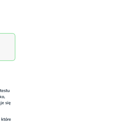
testu
ko,
je się
 które