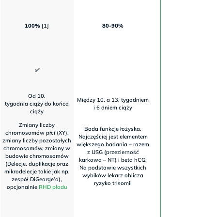
100%
[1]
80-90%
✅
Od 10.
Między 10. a 13. tygodniem
tygodnia ciąży do końca
i 6 dniem ciąży
ciąży
Zmiany liczby
Bada funkcje łożyska.
chromosomów płci (XY),
Najczęściej jest elementem
zmiany liczby pozostałych
większego badania – razem
chromosomów, zmiany w
z USG (przezierność
budowie chromosomów
karkowa – NT) i beta hCG.
(Delecje, duplikacje oraz
Na podstawie wszystkich
mikrodelecje takie jak np.
wybików lekarz oblicza
zespół DiGeorge’a),
ryzyko trisomii
opcjonalnie
RHD płodu