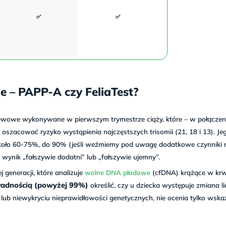
✅
✅
ze – PAPP-A czy FeliaTest?
ewowe wykonywane w pierwszym trymestrze ciąży, które – w połączen
 oszacować ryzyko wystąpienia najczęstszych trisomii (21, 18 i 13). Je
koło 60-75%, do 90% (jeśli weźmiemy pod uwagę dodatkowe czynniki 
 wynik „fałszywie dodatni” lub „fałszywie ujemny”.
generacji, które analizuje
wolne DNA płodowe
(cfDNA) krążące w krw
ładnością (powyżej 99%)
określić, czy u dziecka występuje zmiana l
lub niewykryciu nieprawidłowości genetycznych, nie ocenia tylko wsk