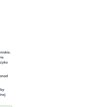
iskie.
wie
yzyko
ponad
 by
dnej