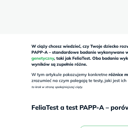
Sb
9–
17
W ciąży chcesz wiedzieć, czy Twoje dziecko ro
PAPP-A – standardowe badanie wykonywane w 
genetyczny
, taki jak FeliaTest. Oba badania wyk
wyników są zupełnie różne.
W tym artykule pokazujemy konkretne
różnice m
zrozumieć na czym polegają te testy, jaki jest ic
to krok w stronę spokojniejszej ciąży.
FeliaTest a test PAPP-A – por