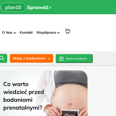
x
>
n10
Sprawdź
:
plan10
Sprawdź
>
shopping
O Nas
Kontakt
Współpraca
cart
Sklep z badaniami
Umów badanie