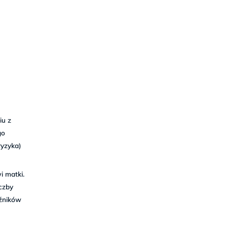
iu z
go
ryzyka)
i matki.
iczby
aźników