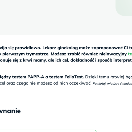
zwija się prawidłowo. Lekarz ginekolog może zaproponować Ci t
pierwszym trymestrze. Możesz zrobić również nieinwazyjny
te
onuje się z krwi mamy, ale ich cel, dokładność i sposób interpret
iędzy testem PAPP-A a testem FeliaTest.
Dzięki temu łatwiej bę
h cel oraz czego nie możesz od nich oczekiwać.
Pamiętaj, wiedza i świado
ównanie