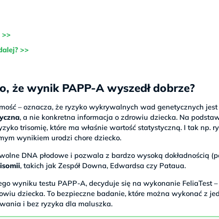
 >>
alej? >>
mo, że wynik PAPP-A wyszedł dobrze?
ość – oznacza, że ryzyko wykrywalnych wad genetycznych jest n
tyczna
, a nie konkretna informacja o zdrowiu dziecka. Na podsta
yko trisomię, które ma właśnie wartość statystyczną. I tak np. r
mym wynikiem urodzi chore dziecko.
e wolne DNA płodowe i pozwala z bardzo wysoką dokładnością (
isomii
, takich jak Zespół Downa, Edwardsa czy Pataua.
go wyniku testu PAPP-A, decyduje się na wykonanie FeliaTest –
owiu dziecka. To bezpieczne badanie, które można wykonać z je
rowania i bez ryzyka dla maluszka.