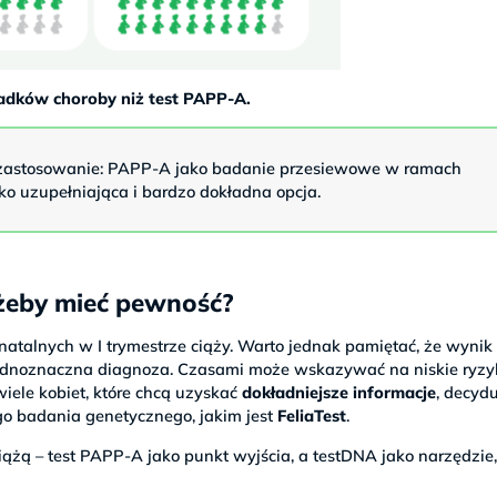
padków choroby niż test PAPP-A.
e zastosowanie: PAPP-A jako badanie przesiewowe w ramach
ako uzupełniająca i bardzo dokładna opcja.
żeby mieć pewność?
alnych w I trymestrze ciąży. Warto jednak pamiętać, że wynik 
 jednoznaczna diagnoza. Czasami może wskazywać na niskie ryzy
iele kobiet, które chcą uzyskać
dokładniejsze informacje
, decydu
o badania genetycznego, jakim jest
FeliaTest
.
żą – test PAPP-A jako punkt wyjścia, a testDNA jako narzędzie,