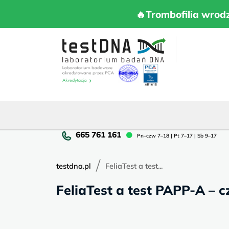
Skip
to
🔥Trombofilia 
🔥Trombofilia wrod
content
Pn
Pn–czw 7–18 | Pt 7–17 | Sb 9–17
cz
7–
/
18
testdna.pl
FeliaTest a test...
|
FeliaTest a test PAPP-A – c
Pt
7–
17
|