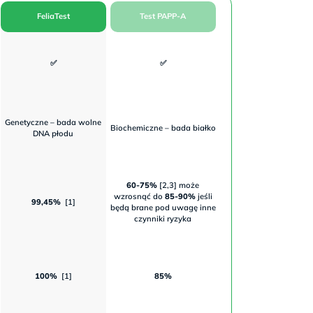
FeliaTest
Test PAPP-A
✅
✅
Genetyczne – bada wolne
Biochemiczne – bada białko
DNA płodu
60-75%
[2,3] może
wzrosnąć do
85-90%
jeśli
99,45%
[1]
będą brane pod uwagę inne
czynniki ryzyka
100%
[1]
85%