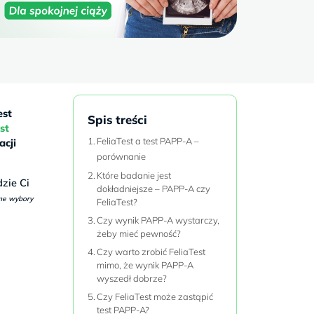
est
Spis treści
st
FeliaTest a test PAPP-A –
acji
porównanie
Które badanie jest
dzie Ci
dokładniejsze – PAPP-A czy
me wybory
FeliaTest?
Czy wynik PAPP-A wystarczy,
żeby mieć pewność?
Czy warto zrobić FeliaTest
mimo, że wynik PAPP-A
wyszedł dobrze?
Czy FeliaTest może zastąpić
test PAPP-A?