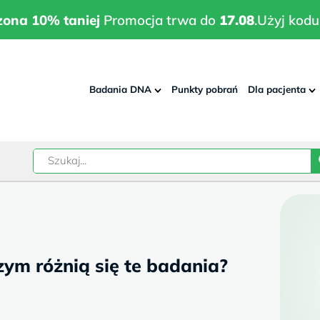
wrodzona 10% taniej
Promocja trwa do
17.08
.
Użyj kodu:
pla
zona 10% taniej
Promocja trwa do
17.08
.
Użyj kodu
Badania DNA
Punkty pobrań
Dla pacjenta
–
w
zym różnią się te badania?