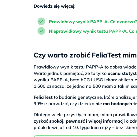
Dowiedz się więcej:
Prawidłowy wynik PAPP-A. Co oznacza?
Nieprawidłowy wynik testu PAPP-A. Co d
Czy warto zrobić FeliaTest mi
Prawidłowy wynik testu PAPP-A to dobra wiadom
Warto jednak pamiętać, że to tylko
ocena statys
wyniku PAPP-A, beta hCG i USG lekarz oblicza ryz
1:500 oznacza, że jedna na 500 mam z takim sa
FeliaTest
to badanie genetyczne, które analizuj
99%) sprawdzić, czy dziecko
nie ma badanych tr
Dlatego wiele przyszłych mam, mimo prawidłowe
zyskać
spokój, pewność i więcej informacji
o zdr
próbki krwi już od 10. tygodnia ciąży – bez skie